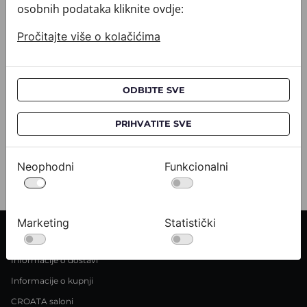
osobnih podataka kliknite ovdje:
Pročitajte više o kolačićima
Kravata CROATA AuHRum
Kravata 
010102-000011
010102-000
ODBIJTE SVE
532,00 €
532,0
PRIHVATITE SVE
Pogledajte
Neophodni
Funkcionalni
Marketing
Statistički
INFORMACIJE O KUPNJI
Informacije o dostavi
Informacije o kupnji
CROATA saloni