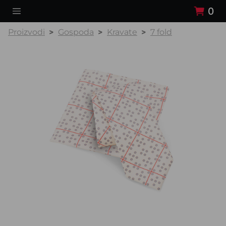
0
Proizvodi
Gospoda
Kravate
7 fold