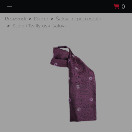
0
Proizvodi
Dame
Šalovi, rupci i ostalo
Stole i Twilly uski šalovi