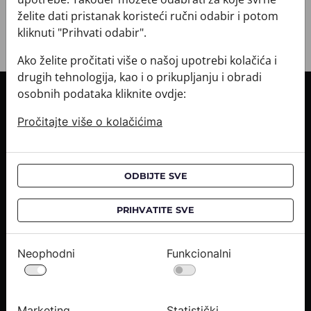
želite dati pristanak koristeći ručni odabir i potom
kliknuti "Prihvati odabir".
Ako želite pročitati više o našoj upotrebi kolačića i
drugih tehnologija, kao i o prikupljanju i obradi
osobnih podataka kliknite ovdje:
INFORMACIJE O KUPNJI
Pročitajte više o kolačićima
Informacije o dostavi
Informacije o kupnji
CROATA saloni
ODBIJTE SVE
O NAMA
PRIHVATITE SVE
Kontaktirajte nas
Upiti medija
Neophodni
Funkcionalni
Karijere
PRAVNE OBAVIJESTI
Marketing
Statistički