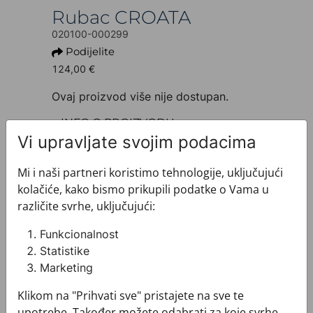
Rubac CROATA
020100-000299
Podijelite
124,00 €
Ovaj proizvod više nije dostupan.
+ INFO O PROIZVODU
Dezen: Tematski
Vi upravljate svojim podacima
Motiv: Eufrazijana
Boja: Plava
Mi i naši partneri koristimo tehnologije, uključujući
Proizvod: Rubac
kolačiće, kako bismo prikupili podatke o Vama u
Veličina: 90 x 90 cm
različite svrhe, uključujući:
Brand: CROATA
Sirovinski sastav : Svila 100%
Funkcionalnost
+ MATERIJAL I ODRŽAVANJE
Statistike
+ DOSTAVA
Marketing
+ PLAĆANJE
Klikom na "Prihvati sve" pristajete na sve te
+ POVRATI I ZAMJENE
upotrebe. Također možete odabrati za koje svrhe