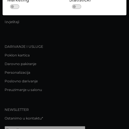
Uvjeti kupnje
Pravila o privatnosti / Kolačići
Izvještaji
DARIVANJE I USLUGE
Poklon kartica
Darovno pakiranje
Personalizacija
Poslovno darivanje
Preuzimanje u salonu
NEWSLETTER
Ostanimo u kontaktu*