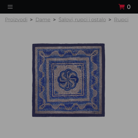
0
Proizvodi
Dame
Šalovi, rupci i ostalo
Rupci