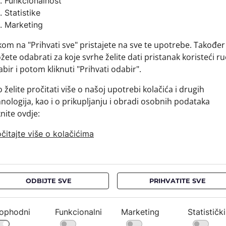
Funkcionalnost
Sirovins
Statistike
+ MATER
Marketing
+ DOSTA
kom na "Prihvati sve" pristajete na sve te upotrebe. Također
+ PLAĆA
ete odabrati za koje svrhe želite dati pristanak koristeći ru
+ POVRA
bir i potom kliknuti "Prihvati odabir".
 želite pročitati više o našoj upotrebi kolačića i drugih
nologija, kao i o prikupljanju i obradi osobnih podataka
knite ovdje:
čitajte više o kolačićima
ODBIJTE SVE
PRIHVATITE SVE
ophodni
Funkcionalni
Marketing
Statistički
NEWSLETTER
PRAVNE OBAVIJESTI