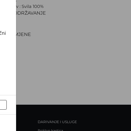
ki sastav : Svila 100%
IJAL I ODRŽAVANJE
VA
NJE
čni
TI I ZAMJENE
DARIVANJE I USLUGE
Poklon kartica