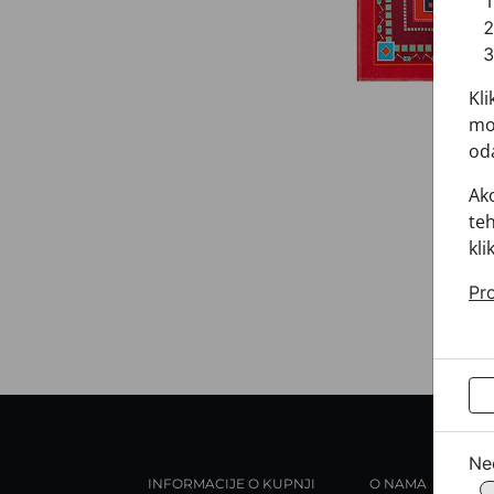
Kli
mož
oda
Ako
teh
kli
Pro
Ne
INFORMACIJE O KUPNJI
O NAMA