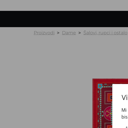
Proizvodi
Dame
Šalovi, rupci i ostalo
V
Mi 
bis