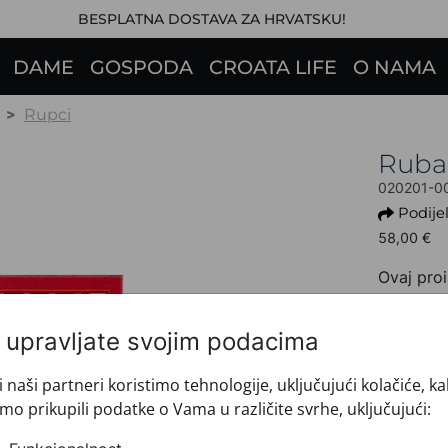
BESPLATNA DOSTAVA ZA HRVATSKU!
DAME
GOSPODA
CROATA LIFE
O NAMA
Rupci
Ruba
020201-0
Podijel
58,00 €
Ovaj proi
+ INFO 
Dezen: 
i upravljate svojim podacima
Motiv: 
Boja: C
i naši partneri koristimo tehnologije, uključujući kolačiće, k
Proizvo
mo prikupili podatke o Vama u različite svrhe, uključujući:
Veličin
Brand: