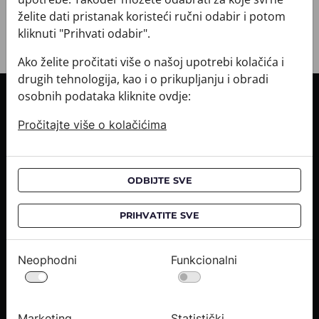
želite dati pristanak koristeći ručni odabir i potom
kliknuti "Prihvati odabir".
Ako želite pročitati više o našoj upotrebi kolačića i
drugih tehnologija, kao i o prikupljanju i obradi
osobnih podataka kliknite ovdje:
INFORMACIJE O KUPNJI
Pročitajte više o kolačićima
Informacije o dostavi
Informacije o kupnji
CROATA saloni
ODBIJTE SVE
O NAMA
PRIHVATITE SVE
Kontaktirajte nas
Upiti medija
Neophodni
Funkcionalni
Karijere
PRAVNE OBAVIJESTI
Marketing
Statistički