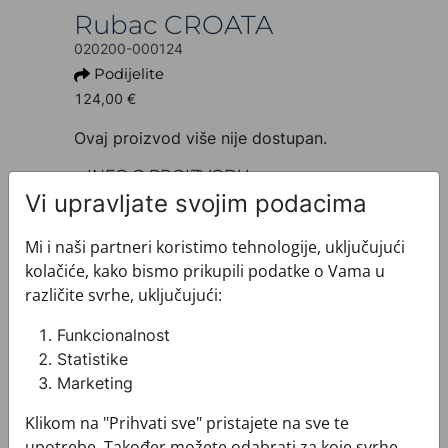
Rubac CROATA
020200-000124
Podijelite
124,00 €
Ovaj proizvod više nije dostupan.
+ INFO O PROIZVODU
Dezen: Klasični
Vi upravljate svojim podacima
Motiv: Razno
Boja: Siva
Mi i naši partneri koristimo tehnologije, uključujući
Proizvod: Rubac
kolačiće, kako bismo prikupili podatke o Vama u
Veličina: 90 x 90 cm
različite svrhe, uključujući:
Brand: CROATA
Sirovinski sastav : Svila 100%
Funkcionalnost
+ MATERIJAL I ODRŽAVANJE
Statistike
+ DOSTAVA
Marketing
+ PLAĆANJE
Klikom na "Prihvati sve" pristajete na sve te
+ POVRATI I ZAMJENE
upotrebe. Također možete odabrati za koje svrhe