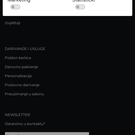
Uvjeti kupnje
Pravila o privatnosti / Kolačići
Izvještaji
DARIVANJE I USLUGE
Poklon kartica
Darovno pakiranje
Personalizacija
Poslovno darivanje
Preuzimanje u salonu
NEWSLETTER
Ostanimo u kontaktu*