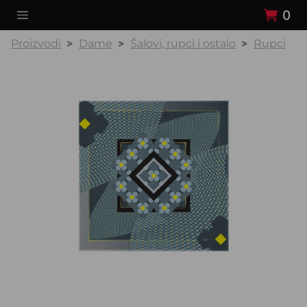
0
Proizvodi
Dame
Šalovi, rupci i ostalo
Rupci