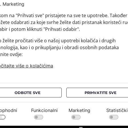
Marketing
Sirovins
+ MATER
kom na "Prihvati sve" pristajete na sve te upotrebe. Također
+ DOSTA
ete odabrati za koje svrhe želite dati pristanak koristeći ru
+ PLAĆA
bir i potom kliknuti "Prihvati odabir".
+ POVRA
 želite pročitati više o našoj upotrebi kolačića i drugih
nologija, kao i o prikupljanju i obradi osobnih podataka
knite ovdje:
čitajte više o kolačićima
ODBIJTE SVE
PRIHVATITE SVE
NEWSLETTER
PRAVNE OBAVIJESTI
Ostanimo u kontaktu*
ophodni
Funkcionalni
Marketing
Statistički
Uvjeti kupnje / FAQ
Pravila o privatnosti /
Kolačići