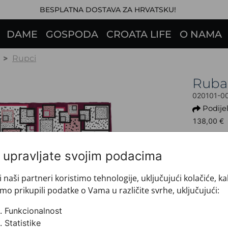
BESPLATNA DOSTAVA ZA HRVATSKU!
DAME
GOSPODA
CROATA LIFE
O NAMA
Rupci
Ruba
020101-0
Podijel
138,00 €
Ovaj proi
i upravljate svojim podacima
+ INFO 
Dezen: 
i naši partneri koristimo tehnologije, uključujući kolačiće, k
Motiv: 
mo prikupili podatke o Vama u različite svrhe, uključujući:
Boja: C
Proizvo
Funkcionalnost
Veličin
Statistike
Brand: