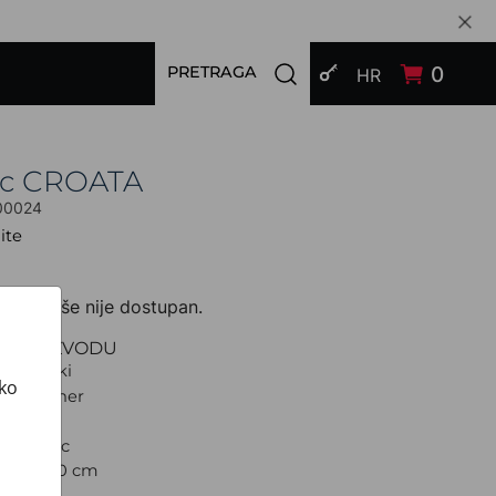
PRIJAVI SE
Open search modal
0
PRETRAGA
HR
c CROATA
00024
ite
zvod više nije dostupan.
O PROIZVODU
Tematski
ako
Dalmatiner
iklama
d: Rubac
a: 90 x 90 cm
 CROATA