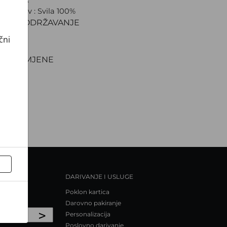
ki sastav : Svila 100%
IJAL I ODRŽAVANJE
VA
čni
NJE
TI I ZAMJENE
DARIVANJE I USLUGE
Poklon kartica
Darovno pakiranje
>
Personalizacija
Poslovno darivanje