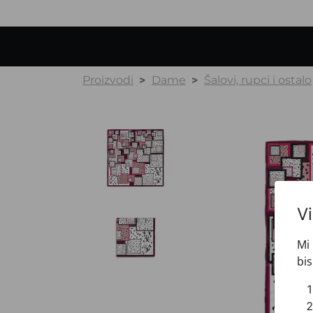
Proizvodi
Dame
Šalovi, rupci i ostalo
V
Mi 
bis