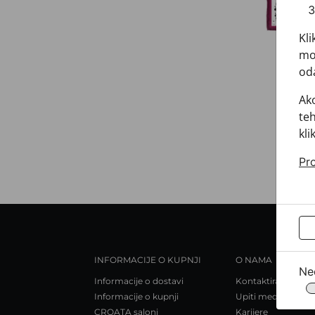
Kli
mož
oda
Ako
teh
kli
Pro
INFORMACIJE O KUPNJI
O NAMA
Ne
Informacije o dostavi
Kontaktirajte nas
Informacije o kupnji
Upiti medija
CROATA saloni
Karijere