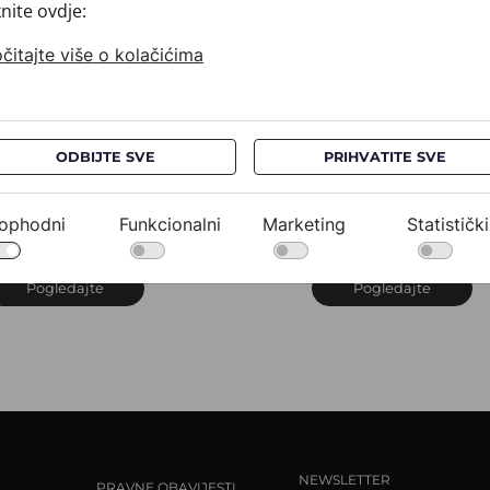
knite ovdje:
čitajte više o kolačićima
ODBIJTE SVE
PRIHVATITE SVE
ubac CROATA
Rubac CROATA
rijuni
Brijuni
20302-000006
020302-000020
ophodni
Funkcionalni
Marketing
Statistički
60,00 €
260,00 €
Pogledajte
Pogledajte
NEWSLETTER
PRAVNE OBAVIJESTI