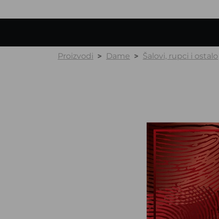
Proizvodi
Dame
Šalovi, rupci i ostalo