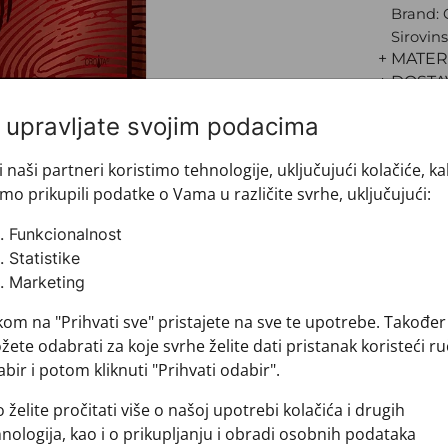
Brand:
Sirovins
+ MATER
+ DOSTA
+ PLAĆA
i upravljate svojim podacima
+ POVRA
i naši partneri koristimo tehnologije, uključujući kolačiće, k
mo prikupili podatke o Vama u različite svrhe, uključujući:
Funkcionalnost
Statistike
Marketing
kom na "Prihvati sve" pristajete na sve te upotrebe. Također
ete odabrati za koje svrhe želite dati pristanak koristeći ru
bir i potom kliknuti "Prihvati odabir".
Pogledajte i ovo
 želite pročitati više o našoj upotrebi kolačića i drugih
nologija, kao i o prikupljanju i obradi osobnih podataka