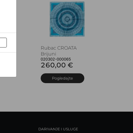
Rubac CROATA
Brijuni
020302-000065
260,00 €
Pogledajte
DARIVANJE I USLUGE