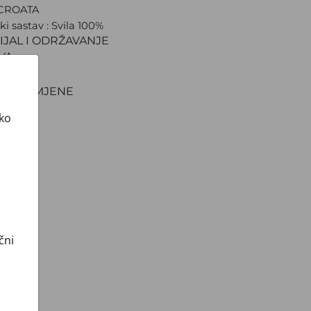
 CROATA
ki sastav : Svila 100%
IJAL I ODRŽAVANJE
VA
NJE
TI I ZAMJENE
ako
čni