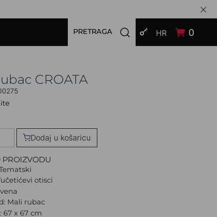
PRIJAVI SE
Open search modal
0
PRETRAGA
HR
 rubac CROATA
00275
ite
Dodaj u košaricu
O PROIZVODU
Tematski
učetićevi otisci
rvena
d: Mali rubac
a: 67 x 67 cm