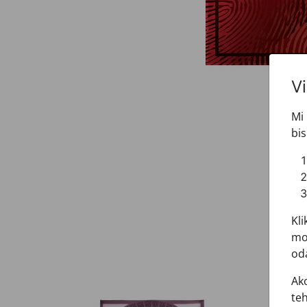
V
Mi 
bis
Kli
mož
oda
Ako
teh