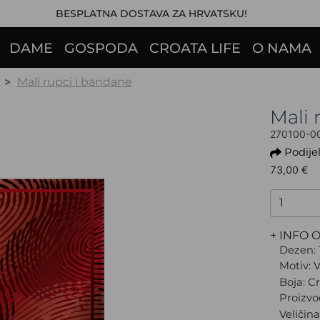
BESPLATNA DOSTAVA ZA HRVATSKU!
DAME
GOSPODA
CROATA LIFE
O NAMA
Mali rupci i bandane
Mali
270100-0
Podijel
73,00 €
+ INFO 
Dezen: 
Motiv: V
Boja: C
Proizvo
Veličin