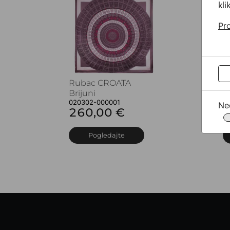
kli
Pro
Rubac CROATA
R
Brijuni
B
020302-000001
0
Ne
260,00 €
2
Pogledajte