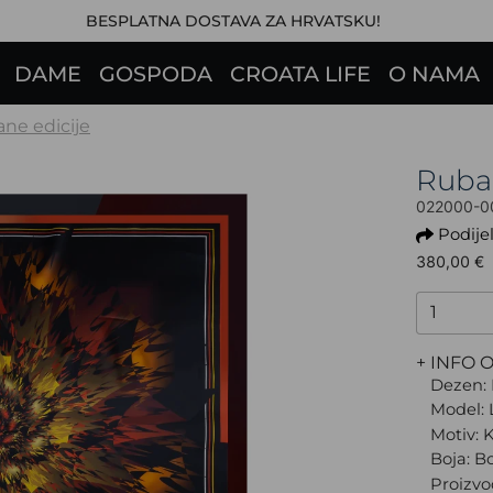
BESPLATNA DOSTAVA ZA HRVATSKU!
DAME
GOSPODA
CROATA LIFE
O NAMA
ane edicije
Ruba
022000-0
Podijel
380,00 €
+ INFO 
Dezen: 
Model: 
Motiv: K
Boja: B
Proizvo