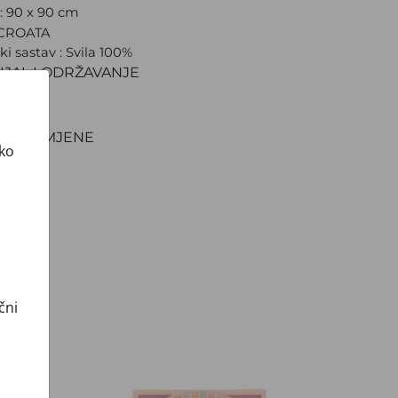
a: 90 x 90 cm
 CROATA
ki sastav : Svila 100%
IJAL I ODRŽAVANJE
VA
NJE
TI I ZAMJENE
ako
čni