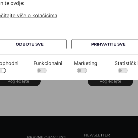
knite ovdje:
čitajte više o kolačićima
ODBIJTE SVE
PRIHVATITE SVE
ubac CROATA
Rubac CROATA
rijuni
Brijuni
20302-000006
020302-000020
ophodni
Funkcionalni
Marketing
Statistički
60,00 €
260,00 €
Pogledajte
Pogledajte
NEWSLETTER
PRAVNE OBAVIJESTI