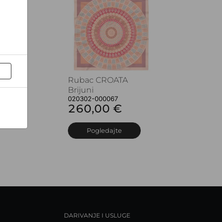
Rubac CROATA
Brijuni
020302-000067
260,00 €
Pogledajte
DARIVANJE I USLUGE