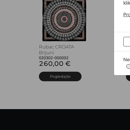
kli
Pro
Rubac CROATA
R
Brijuni
B
020302-000002
0
Ne
260,00 €
2
Pogledajte