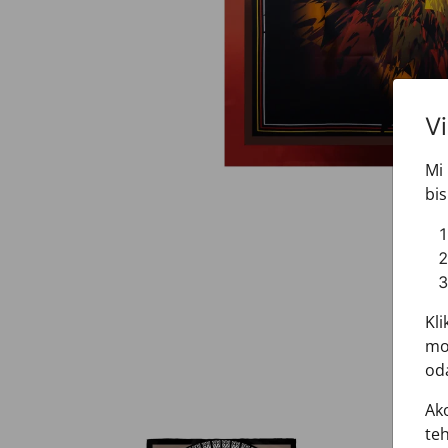
V
Mi 
bis
Kli
mož
oda
Ako
teh