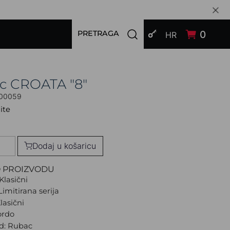
PRIJAVI SE
Open search modal
0
PRETRAGA
HR
c CROATA "8"
00059
ite
Dodaj u košaricu
O PROIZVODU
Klasični
Limitirana serija
lasični
ordo
d: Rubac