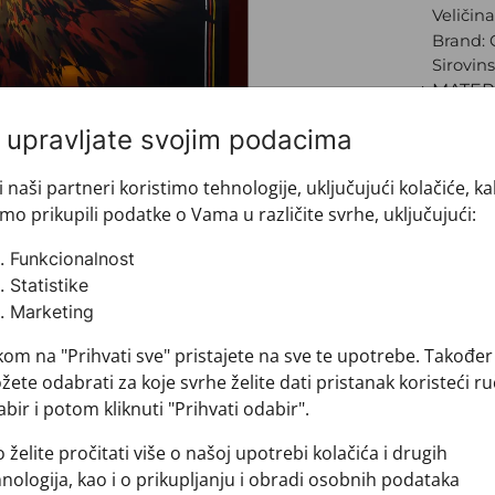
Veličin
Brand:
Sirovins
+ MATER
+ DOSTA
i upravljate svojim podacima
+ PLAĆA
+ POVRA
i naši partneri koristimo tehnologije, uključujući kolačiće, k
mo prikupili podatke o Vama u različite svrhe, uključujući:
Funkcionalnost
Statistike
Marketing
kom na "Prihvati sve" pristajete na sve te upotrebe. Također
ete odabrati za koje svrhe želite dati pristanak koristeći ru
bir i potom kliknuti "Prihvati odabir".
Pogledajte i ovo
 želite pročitati više o našoj upotrebi kolačića i drugih
nologija, kao i o prikupljanju i obradi osobnih podataka