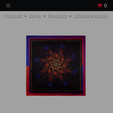
0
Proizvodi
Dame
Premium
Limitirane edicije