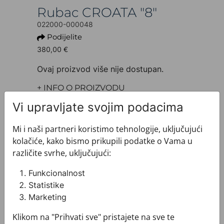
Rubac CROATA "8"
022000-000048
Podijelite
380,00 €
Ovaj proizvod više nije dostupan.
+ INFO O PROIZVODU
Dezen: Klasični
Vi upravljate svojim podacima
Model: Limitirana serija
Motiv: Razno
Mi i naši partneri koristimo tehnologije, uključujući
Boja: Ciklama
kolačiće, kako bismo prikupili podatke o Vama u
Proizvod: Rubac
različite svrhe, uključujući:
Veličina: 90 x 90 cm
Brand: CROATA
Funkcionalnost
Sirovinski sastav : Svila 100%
Statistike
+ MATERIJAL I ODRŽAVANJE
Marketing
+ DOSTAVA
+ PLAĆANJE
Klikom na "Prihvati sve" pristajete na sve te