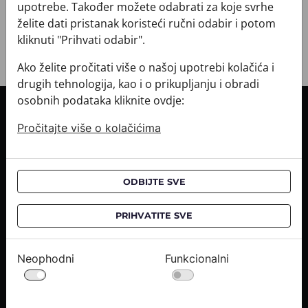
+ POVRATI I ZAMJENE
upotrebe. Također možete odabrati za koje svrhe
želite dati pristanak koristeći ručni odabir i potom
kliknuti "Prihvati odabir".
Ako želite pročitati više o našoj upotrebi kolačića i
drugih tehnologija, kao i o prikupljanju i obradi
osobnih podataka kliknite ovdje:
INFORMACIJE O KUPNJI
Pročitajte više o kolačićima
Informacije o dostavi
Informacije o kupnji
CROATA saloni
ODBIJTE SVE
O NAMA
PRIHVATITE SVE
Kontaktirajte nas
Upiti medija
Neophodni
Funkcionalni
Karijere