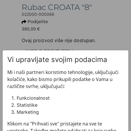
Rubac CROATA "8"
022000-000066
Podijelite
380,00 €
Ovaj proizvod više nije dostupan.
+ INFO O PROIZVODU
Dezen: Tematski
Vi upravljate svojim podacima
Motiv: Pleter
Boja: Plava
Mi i naši partneri koristimo tehnologije, uključujući
Proizvod: Rubac
kolačiće, kako bismo prikupili podatke o Vama u
Veličina: 90 x 90 cm
različite svrhe, uključujući:
Brand: CROATA
Sirovinski sastav : Svila 100%
Funkcionalnost
+ MATERIJAL I ODRŽAVANJE
Statistike
+ DOSTAVA
Marketing
+ PLAĆANJE
Klikom na "Prihvati sve" pristajete na sve te
+ POVRATI I ZAMJENE
upotrebe. Također možete odabrati za koje svrhe