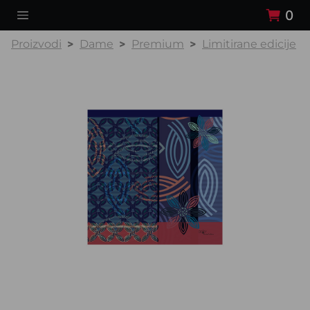
0
Proizvodi
Dame
Premium
Limitirane edicije