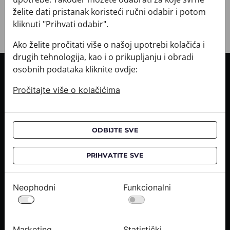
želite dati pristanak koristeći ručni odabir i potom
kliknuti "Prihvati odabir".
Ako želite pročitati više o našoj upotrebi kolačića i
drugih tehnologija, kao i o prikupljanju i obradi
osobnih podataka kliknite ovdje:
INFORMACIJE O KUPNJI
Pročitajte više o kolačićima
Informacije o dostavi
Informacije o kupnji
CROATA saloni
ODBIJTE SVE
O NAMA
PRIHVATITE SVE
Kontaktirajte nas
Upiti medija
Neophodni
Funkcionalni
Karijere
PRAVNE OBAVIJESTI
Marketing
Statistički