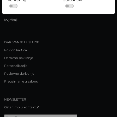
Uvjeti kupnje
Pravila o privatnosti / Kolačići
Izvještaji
DARIVANJE I USLUGE
Poklon kartica
Darovno pakiranje
Personalizacija
Poslovno darivanje
Preuzimanje u salonu
NEWSLETTER
Ostanimo u kontaktu*