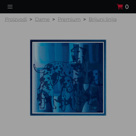
0
Proizvodi
Dame
Premium
Brijuni linija