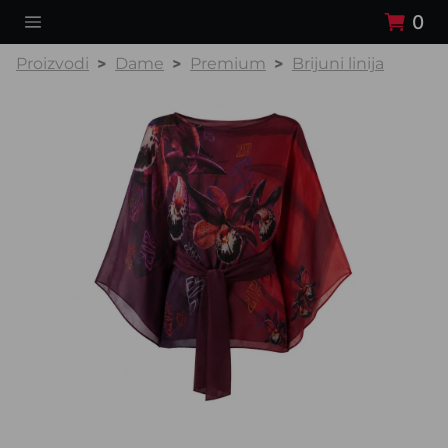
0
Proizvodi
Dame
Premium
Brijuni linija