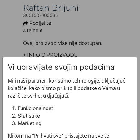
Kaftan Brijuni
300100-000035
Podijelite
416,00 €
Ovaj proizvod više nije dostupan.
+ INFO O PROIZVODU
Dezen: Tematski
Vi upravljate svojim podacima
Model: Kratki
Motiv: Glagoljica
Mi i naši partneri koristimo tehnologije, uključujući
Boja: Svijetlo plava
kolačiće, kako bismo prikupili podatke o Vama u
Proizvod: Kaftan
različite svrhe, uključujući:
Veličina: 140 x 140 cm
Brand: CROATA
Funkcionalnost
Sirovinski sastav : Svila 100%
Statistike
+ MATERIJAL I ODRŽAVANJE
Marketing
+ DOSTAVA
+ PLAĆANJE
Klikom na "Prihvati sve" pristajete na sve te