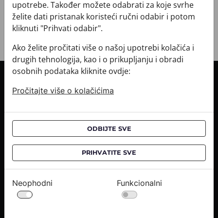
+ POVRATI I ZAMJENE
upotrebe. Također možete odabrati za koje svrhe
želite dati pristanak koristeći ručni odabir i potom
kliknuti "Prihvati odabir".
Ako želite pročitati više o našoj upotrebi kolačića i
drugih tehnologija, kao i o prikupljanju i obradi
osobnih podataka kliknite ovdje:
INFORMACIJE O KUPNJI
Pročitajte više o kolačićima
Informacije o dostavi
Informacije o kupnji
CROATA saloni
ODBIJTE SVE
O NAMA
PRIHVATITE SVE
Kontaktirajte nas
Upiti medija
Neophodni
Funkcionalni
Karijere