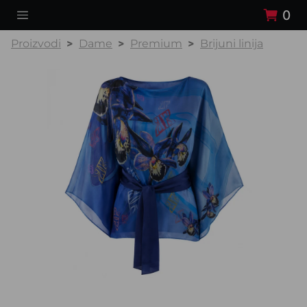
0
Proizvodi
Dame
Premium
Brijuni linija