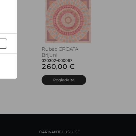
Rubac CROATA
Brijuni
020302-000067
260,00 €
Pogledajte
DARIVANJE I USLUGE