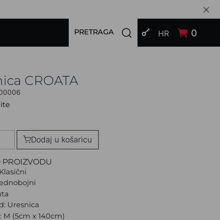
PRIJAVI SE
Open search modal
0
PRETRAGA
HR
nica CROATA
00006
ite
Dodaj u košaricu
O PROIZVODU
Klasični
Jednobojni
uta
d: Uresnica
a: M (5cm x 140cm)