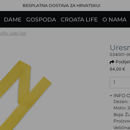
BESPLATNA DOSTAVA ZA HRVATSKU!
DAME
GOSPODA
CROATA LIFE
O NAMA
illy uski šal
Ures
034001-0
Podijel
64,00 €
+ INFO 
Dezen: 
Motiv: 
Boja: Ž
Proizvo
Veličin