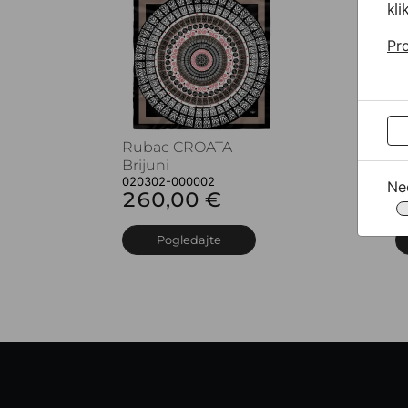
kli
Pro
Rubac CROATA
R
Brijuni
B
020302-000002
0
Ne
260,00 €
2
Pogledajte