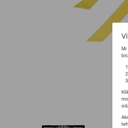
V
Mi 
bis
Kli
mož
oda
Ako
teh