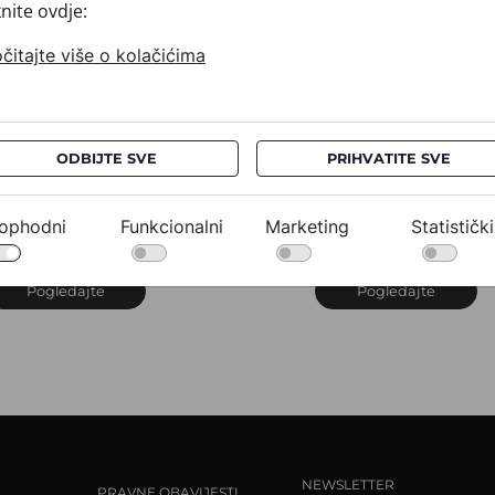
knite ovdje:
čitajte više o kolačićima
ODBIJTE SVE
PRIHVATITE SVE
ubac CROATA
Rubac CROATA
rijuni
Brijuni
20302-000020
020302-000065
ophodni
Funkcionalni
Marketing
Statistički
60,00 €
260,00 €
Pogledajte
Pogledajte
NEWSLETTER
PRAVNE OBAVIJESTI