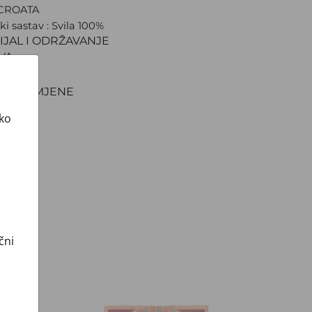
 CROATA
ki sastav : Svila 100%
IJAL I ODRŽAVANJE
VA
NJE
TI I ZAMJENE
ako
čni