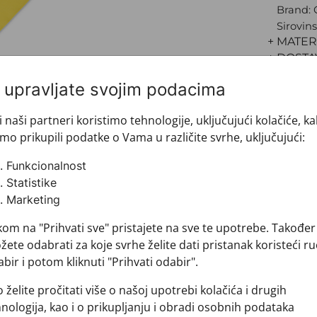
Brand:
Sirovins
+ MATER
+ DOSTA
+ PLAĆA
i upravljate svojim podacima
+ POVRA
i naši partneri koristimo tehnologije, uključujući kolačiće, k
mo prikupili podatke o Vama u različite svrhe, uključujući:
Funkcionalnost
Statistike
Marketing
kom na "Prihvati sve" pristajete na sve te upotrebe. Također
ete odabrati za koje svrhe želite dati pristanak koristeći ru
bir i potom kliknuti "Prihvati odabir".
Pogledajte i ovo
 želite pročitati više o našoj upotrebi kolačića i drugih
nologija, kao i o prikupljanju i obradi osobnih podataka