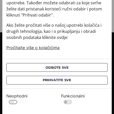
+ POVRATI I ZAMJENE
upotrebe. Također možete odabrati za koje svrhe
želite dati pristanak koristeći ručni odabir i potom
kliknuti "Prihvati odabir".
Ako želite pročitati više o našoj upotrebi kolačića i
drugih tehnologija, kao i o prikupljanju i obradi
osobnih podataka kliknite ovdje:
INFORMACIJE O KUPNJI
Pročitajte više o kolačićima
Informacije o dostavi
Informacije o kupnji
CROATA saloni
ODBIJTE SVE
O NAMA
PRIHVATITE SVE
Kontaktirajte nas
Upiti medija
Neophodni
Funkcionalni
Karijere