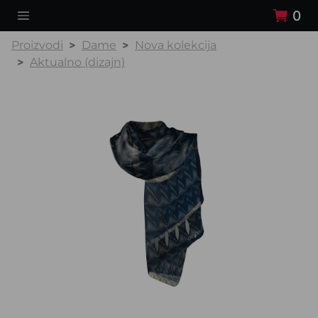
0
Proizvodi
Dame
Nova kolekcija
Aktualno (dizajn)