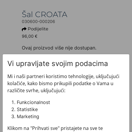
Šal CROATA
030600-000206
Podijelite
96,00 €
Ovaj proizvod više nije dostupan.
+ INFO O PROIZVODU
Vi upravljate svojim podacima
Dezen: Klasični
Motiv: Razno
Mi i naši partneri koristimo tehnologije, uključujući
Boja: Zelena
kolačiće, kako bismo prikupili podatke o Vama u
Proizvod: Šal
različite svrhe, uključujući:
Veličina: 50 x 160 cm
Brand: CROATA
Funkcionalnost
Sirovinski sastav : Svila 100%
Statistike
+ MATERIJAL I ODRŽAVANJE
Marketing
+ DOSTAVA
+ PLAĆANJE
Klikom na "Prihvati sve" pristajete na sve te