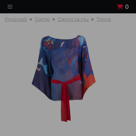
0
Proizvodi
Dame
Darovi za nju
Trend