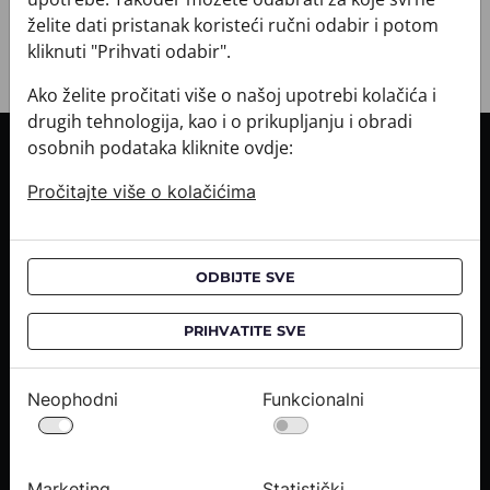
želite dati pristanak koristeći ručni odabir i potom
kliknuti "Prihvati odabir".
Ako želite pročitati više o našoj upotrebi kolačića i
drugih tehnologija, kao i o prikupljanju i obradi
osobnih podataka kliknite ovdje:
INFORMACIJE O KUPNJI
Pročitajte više o kolačićima
Informacije o dostavi
Informacije o kupnji
CROATA saloni
ODBIJTE SVE
O NAMA
PRIHVATITE SVE
Kontaktirajte nas
Upiti medija
Neophodni
Funkcionalni
Karijere
PRAVNE OBAVIJESTI
Marketing
Statistički