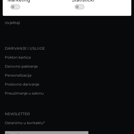
Uvjeti kupnje
Pravila o privatnosti / Kolačići
Izvještaji
DARIVANJE I USLUGE
Poklon kartica
Darovno pakiranje
Personalizacija
Poslovno darivanje
Preuzimanje u salonu
NEWSLETTER
Ostanimo u kontaktu*