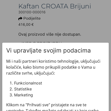
Kaftan CROATA Brijuni
300100-000016
Podijelite
416,00 €
Ovaj proizvod više nije dostupan.
+ INFO O PROIZVODU
Dezen: Tematski
Vi upravljate svojim podacima
Model: Kratki
Motiv: Glagoljica
Mi i naši partneri koristimo tehnologije, uključujući
Boja: Plava
kolačiće, kako bismo prikupili podatke o Vama u
Proizvod: Kaftan
različite svrhe, uključujući:
Brand: CROATA
Sirovinski sastav : Svila 100%
Funkcionalnost
+ MATERIJAL I ODRŽAVANJE
Statistike
+ DOSTAVA
Marketing
+ PLAĆANJE
Klikom na "Prihvati sve" pristajete na sve te
+ POVRATI I ZAMJENE
upotrebe. Također možete odabrati za koje svrhe