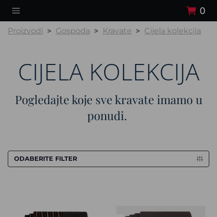
0
Proizvodi
Gospoda
Kravate
Cijela kolekcija
CIJELA KOLEKCIJA
Pogledajte koje sve kravate imamo u
ponudi.
ODABERITE FILTER
Kravata CROATA
Kravata CROATA