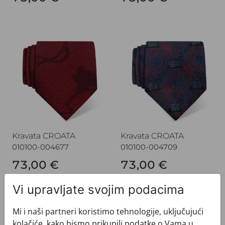
Kravata CROATA
Kravata CROATA
Kravata CROATA
Kravata CROATA
010100-004677
010100-004709
73,00 €
73,00 €
Vi upravljate svojim podacima
Kravata CROATA
Kravata CROATA
Mi i naši partneri koristimo tehnologije, uključujući
kolačiće, kako bismo prikupili podatke o Vama u