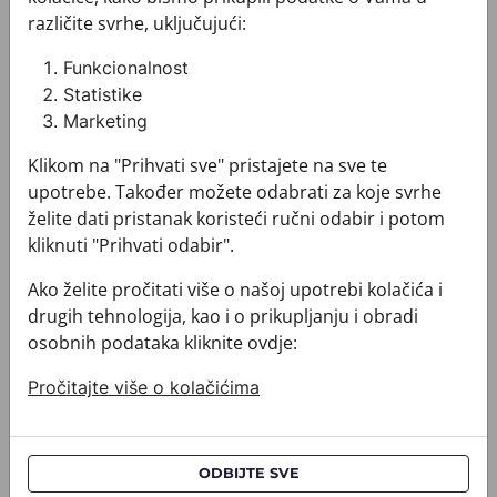
različite svrhe, uključujući:
Funkcionalnost
Statistike
Marketing
Klikom na "Prihvati sve" pristajete na sve te
Kravata CROATA
Kravata CROATA
upotrebe. Također možete odabrati za koje svrhe
010100-004711
010100-004712
želite dati pristanak koristeći ručni odabir i potom
73,00 €
73,00 €
kliknuti "Prihvati odabir".
Ako želite pročitati više o našoj upotrebi kolačića i
drugih tehnologija, kao i o prikupljanju i obradi
Kravata CROATA
Kravata CROATA
osobnih podataka kliknite ovdje:
Pročitajte više o kolačićima
ODBIJTE SVE