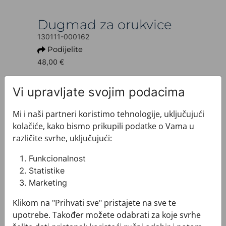
Dugmad za orukvice
130111-000162
Podijelite
48,00 €
Ovaj proizvod više nije dostupan.
Vi upravljate svojim podacima
+ INFO O PROIZVODU
Dezen: Klasični
Mi i naši partneri koristimo tehnologije, uključujući
Motiv: Razno
kolačiće, kako bismo prikupili podatke o Vama u
Boja: Zlatna
različite svrhe, uključujući:
Proizvod: Dugmad za orukvice
Brand: CROATA
Funkcionalnost
Sirovinski sastav : Kovina presvučena
Statistike
neplemenitim metalom
Marketing
+ MATERIJAL I ODRŽAVANJE
+ DOSTAVA
Klikom na "Prihvati sve" pristajete na sve te
+ PLAĆANJE
upotrebe. Također možete odabrati za koje svrhe
+ POVRATI I ZAMJENE