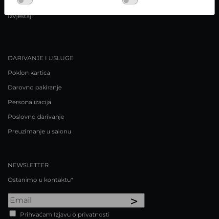
Pravila o privatnosti / Kolačići
Izvještaji
DARIVANJE I USLUGE
Poklon kartica
Darovno pakiranje
Personalizacija
Poslovno darivanje
Preuzimanje u salonu
NEWSLETTER
Ostanimo u kontaktu*
>
Prihvaćam Izjavu o privatnosti