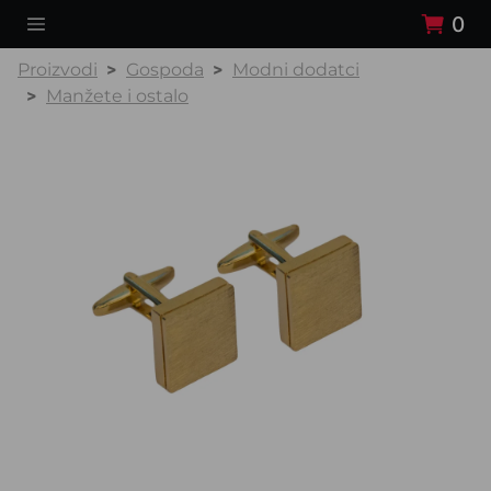
0
Proizvodi
Gospoda
Modni dodatci
Manžete i ostalo