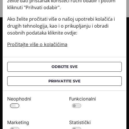
želite dati pristanak koristeći ručni odabir i potom
kliknuti "Prihvati odabir".
Ako želite pročitati više o našoj upotrebi kolačića i
drugih tehnologija, kao i o prikupljanju i obradi
INFORMACIJE O KUPNJI
osobnih podataka kliknite ovdje:
Informacije o dostavi
Pročitajte više o kolačićima
Informacije o kupnji
CROATA saloni
ODBIJTE SVE
O NAMA
Kontaktirajte nas
PRIHVATITE SVE
Upiti medija
Karijere
Neophodni
Funkcionalni
PRAVNE OBAVIJESTI
Uvjeti kupnje
Marketing
Statistički