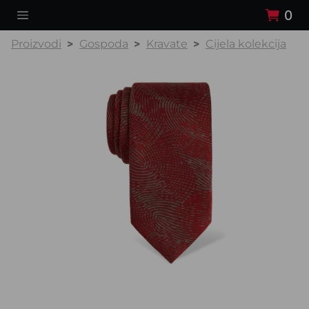
0
Proizvodi
Gospoda
Kravate
Cijela kolekcija