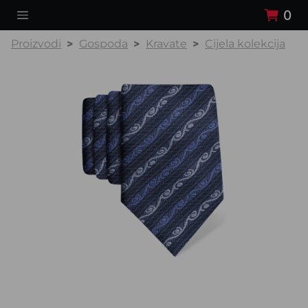
0
Proizvodi
Gospoda
Kravate
Cijela kolekcija