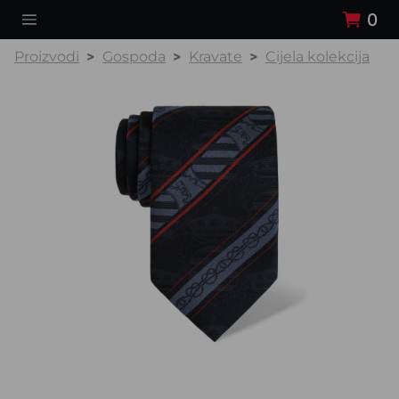
0
Proizvodi
Gospoda
Kravate
Cijela kolekcija