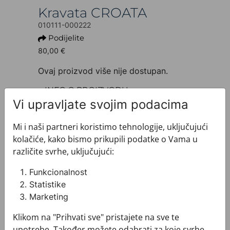
Kravata CROATA
010111-000222
Podijelite
80,00 €
Ovaj proizvod više nije dostupan.
+ INFO O PROIZVODU
Dezen: Tematski
Vi upravljate svojim podacima
Motiv: Narodni vez
Boja: Plava
Mi i naši partneri koristimo tehnologije, uključujući
Proizvod: Kravata
kolačiće, kako bismo prikupili podatke o Vama u
Veličina: Standardna 8 cm
različite svrhe, uključujući:
Brand: CROATA
Sirovinski sastav : Svila 100%
Funkcionalnost
+ MATERIJAL I ODRŽAVANJE
Statistike
+ DOSTAVA
Marketing
+ PLAĆANJE
Klikom na "Prihvati sve" pristajete na sve te
+ POVRATI I ZAMJENE
upotrebe. Također možete odabrati za koje svrhe