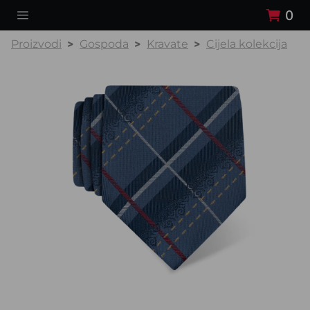
0
Proizvodi
Gospoda
Kravate
Cijela kolekcija