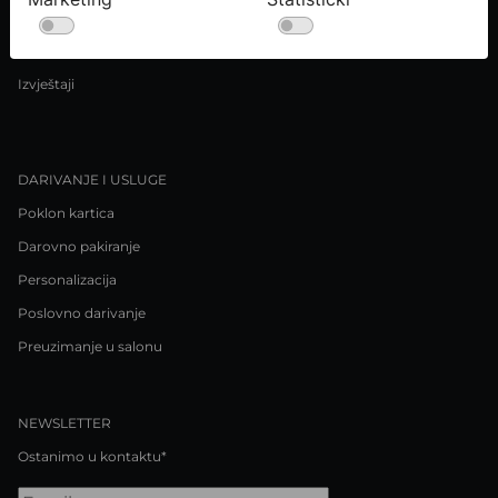
Uvjeti kupnje
Pravila o privatnosti / Kolačići
Izvještaji
DARIVANJE I USLUGE
Poklon kartica
Darovno pakiranje
Personalizacija
Poslovno darivanje
Preuzimanje u salonu
NEWSLETTER
Ostanimo u kontaktu*