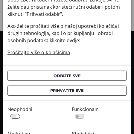
želite dati pristanak koristeći ručni odabir i potom
kliknuti "Prihvati odabir".
Ako želite pročitati više o našoj upotrebi kolačića i
drugih tehnologija, kao i o prikupljanju i obradi
osobnih podataka kliknite ovdje:
INFORMACIJE O KUPNJI
Pročitajte više o kolačićima
Informacije o dostavi
Informacije o kupnji
CROATA saloni
ODBIJTE SVE
O NAMA
PRIHVATITE SVE
Kontaktirajte nas
Upiti medija
Neophodni
Funkcionalni
Karijere
PRAVNE OBAVIJESTI
Marketing
Statistički