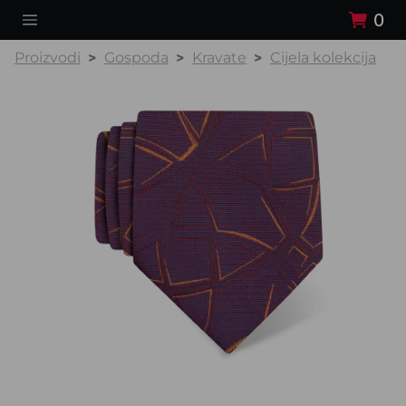
0
Proizvodi
Gospoda
Kravate
Cijela kolekcija