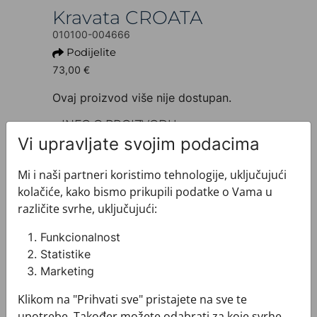
Kravata CROATA
010100-004666
Podijelite
73,00 €
Ovaj proizvod više nije dostupan.
+ INFO O PROIZVODU
Dezen: Tematski
Vi upravljate svojim podacima
Motiv: Pleter
Boja: Ljubičasta
Mi i naši partneri koristimo tehnologije, uključujući
Proizvod: Kravata
kolačiće, kako bismo prikupili podatke o Vama u
Veličina: Standardna 8 cm
različite svrhe, uključujući:
Brand: CROATA
Sirovinski sastav : Svila 100%
Funkcionalnost
+ MATERIJAL I ODRŽAVANJE
Statistike
+ DOSTAVA
Marketing
+ PLAĆANJE
Klikom na "Prihvati sve" pristajete na sve te
+ POVRATI I ZAMJENE
upotrebe. Također možete odabrati za koje svrhe