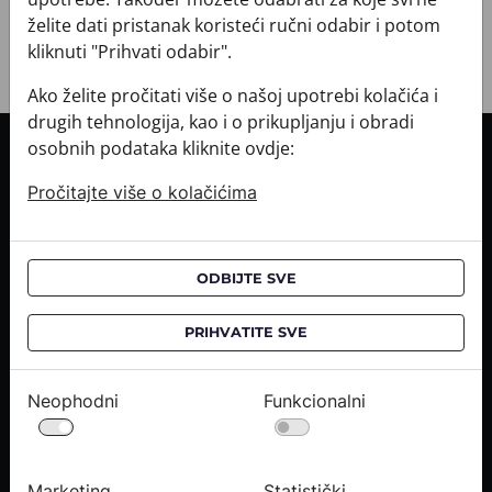
želite dati pristanak koristeći ručni odabir i potom
kliknuti "Prihvati odabir".
Ako želite pročitati više o našoj upotrebi kolačića i
drugih tehnologija, kao i o prikupljanju i obradi
osobnih podataka kliknite ovdje:
INFORMACIJE O KUPNJI
Pročitajte više o kolačićima
Informacije o dostavi
Informacije o kupnji
CROATA saloni
ODBIJTE SVE
O NAMA
PRIHVATITE SVE
Kontaktirajte nas
Upiti medija
Neophodni
Funkcionalni
Karijere
PRAVNE OBAVIJESTI
Marketing
Statistički