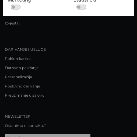
Uvjeti kupnje
Pravila o privatnosti / Kolačići
Izvještaji
DARIVANJE I USLUGE
Poklon kartica
Darovno pakiranje
Personalizacija
Poslovno darivanje
Preuzimanje u salonu
NEWSLETTER
Ostanimo u kontaktu*