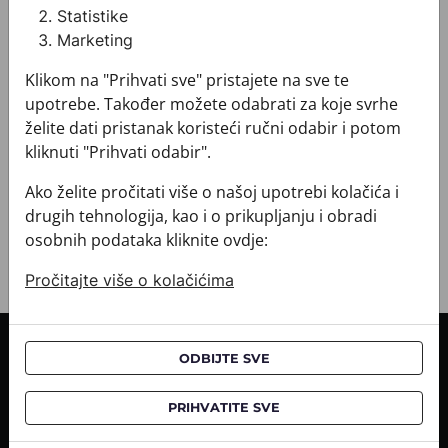
Boja: Ljubičasta
Statistike
Proizvod: Kravata
Marketing
Veličina: Standardna 8 cm
Brand: CROATA
Klikom na "Prihvati sve" pristajete na sve te
Sirovinski sastav : Svila 100%
upotrebe. Također možete odabrati za koje svrhe
+ MATERIJAL I ODRŽAVANJE
želite dati pristanak koristeći ručni odabir i potom
+ DOSTAVA
kliknuti "Prihvati odabir".
+ PLAĆANJE
+ POVRATI I ZAMJENE
Ako želite pročitati više o našoj upotrebi kolačića i
drugih tehnologija, kao i o prikupljanju i obradi
osobnih podataka kliknite ovdje:
Pročitajte više o kolačićima
INFORMACIJE O KUPNJI
ODBIJTE SVE
Informacije o dostavi
PRIHVATITE SVE
Informacije o kupnji
CROATA saloni