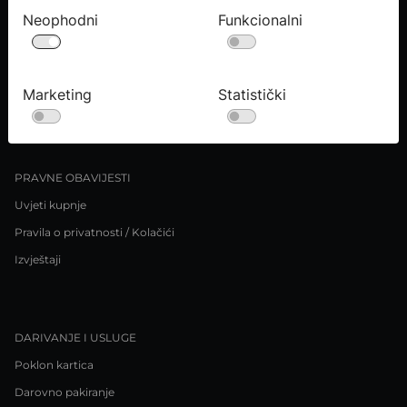
Neophodni
Funkcionalni
O NAMA
Kontaktirajte nas
Marketing
Statistički
Upiti medija
Karijere
PRAVNE OBAVIJESTI
Uvjeti kupnje
Pravila o privatnosti / Kolačići
Izvještaji
DARIVANJE I USLUGE
Poklon kartica
Darovno pakiranje