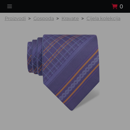
0
Proizvodi
Gospoda
Kravate
Cijela kolekcija