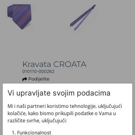
Kravata CROATA
010110-000262
Podijelite
95,00 €
Vi upravljate svojim podacima
Ovaj proizvod više nije dostupan.
Mi i naši partneri koristimo tehnologije, uključujući
+ INFO O PROIZVODU
kolačiće, kako bismo prikupili podatke o Vama u
Dezen: Tematski
različite svrhe, uključujući:
Model: S dva lica
Motiv: Pleter
Funkcionalnost