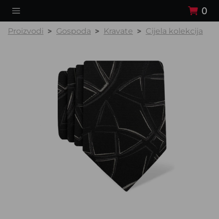
0
Proizvodi
Gospoda
Kravate
Cijela kolekcija