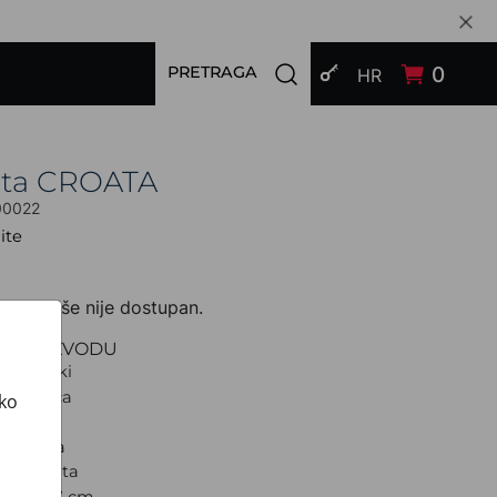
PRIJAVI SE
Open search modal
0
PRETRAGA
HR
ata CROATA
00022
ite
zvod više nije dostupan.
O PROIZVODU
Tematski
S dva lica
ako
Pleter
jubičasta
d: Kravata
a: Uska 7 cm