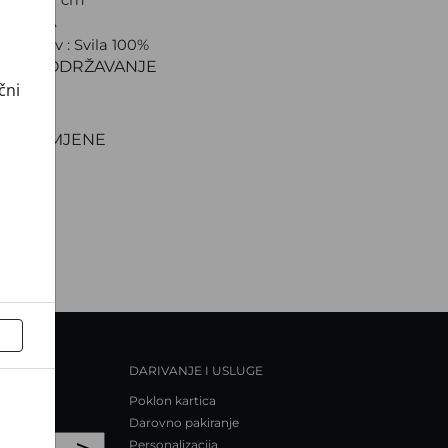
 CROATA
ki sastav : Svila 100%
IJAL I ODRŽAVANJE
čni
VA
NJE
TI I ZAMJENE
DARIVANJE I USLUGE
Poklon kartica
Darovno pakiranje
>
Personalizacija