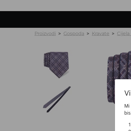
Proizvodi
Gospoda
Kravate
Cijela
V
Mi 
bis