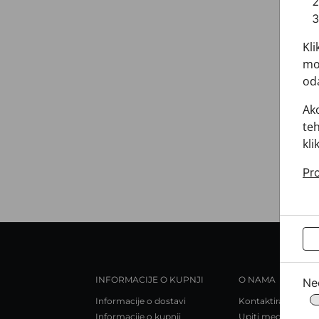
Kli
mož
oda
Ako
teh
kli
Pro
INFORMACIJE O KUPNJI
O NAMA
Ne
Informacije o dostavi
Kontaktirajte nas
Informacije o kupnji
Upiti medija