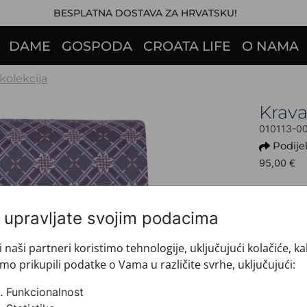
BESPLATNA DOSTAVA ZA HRVATSKU!
DAME
GOSPODA
CROATA LIFE
O NAMA
 kolekcija
Krav
010113-0
Podijel
95,00 €
Ovaj proi
i upravljate svojim podacima
+ INFO 
Dezen: 
Model: 
i naši partneri koristimo tehnologije, uključujući kolačiće, k
Motiv: 
mo prikupili podatke o Vama u različite svrhe, uključujući:
Boja: L
Funkcionalnost
Proizvo
Veličin