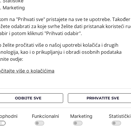
Statistike
Brand:
Marketing
Sirovins
kom na "Prihvati sve" pristajete na sve te upotrebe. Također
+ MATER
ete odabrati za koje svrhe želite dati pristanak koristeći ru
+ DOSTA
bir i potom kliknuti "Prihvati odabir".
+ PLAĆA
+ POVRA
 želite pročitati više o našoj upotrebi kolačića i drugih
nologija, kao i o prikupljanju i obradi osobnih podataka
knite ovdje:
čitajte više o kolačićima
ODBIJTE SVE
PRIHVATITE SVE
NEWSLETTER
PRAVNE OBAVIJESTI
ophodni
Funkcionalni
Marketing
Statistički
Ostanimo u kontaktu*
Uvjeti kupnje / FAQ
Pravila o privatnosti /