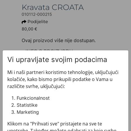
Kravata CROATA
010112-000215
Podijelite
80,00 €
Ovaj proizvod više nije dostupan.
+ INFO O PROIZVODU
Dezen: Tematski
Vi upravljate svojim podacima
Motiv: Pleter
Boja: Plava
Mi i naši partneri koristimo tehnologije, uključujući
Proizvod: Kravata
kolačiće, kako bismo prikupili podatke o Vama u
Veličina: Uska 7 cm
različite svrhe, uključujući:
Brand: CROATA
Sirovinski sastav : Svila 100%
Funkcionalnost
+ MATERIJAL I ODRŽAVANJE
Statistike
+ DOSTAVA
Marketing
+ PLAĆANJE
Klikom na "Prihvati sve" pristajete na sve te
+ POVRATI I ZAMJENE
upotrebe. Također možete odabrati za koje svrhe