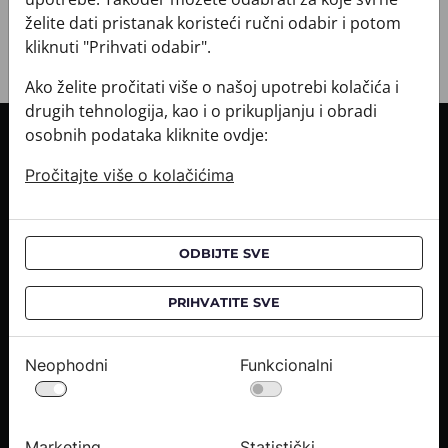
želite dati pristanak koristeći ručni odabir i potom
kliknuti "Prihvati odabir".
Ako želite pročitati više o našoj upotrebi kolačića i
drugih tehnologija, kao i o prikupljanju i obradi
osobnih podataka kliknite ovdje:
INFORMACIJE O KUPNJI
Pročitajte više o kolačićima
Informacije o dostavi
Informacije o kupnji
CROATA saloni
ODBIJTE SVE
O NAMA
PRIHVATITE SVE
Kontaktirajte nas
Upiti medija
Neophodni
Funkcionalni
Karijere
PRAVNE OBAVIJESTI
Marketing
Statistički