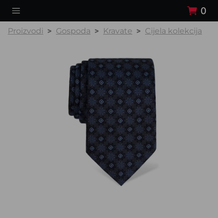
0
Proizvodi
Gospoda
Kravate
Cijela kolekcija