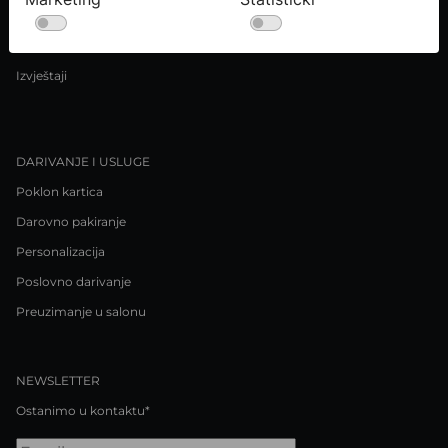
Uvjeti kupnje
Pravila o privatnosti / Kolačići
Izvještaji
DARIVANJE I USLUGE
Poklon kartica
Darovno pakiranje
Personalizacija
Poslovno darivanje
Preuzimanje u salonu
NEWSLETTER
Ostanimo u kontaktu*