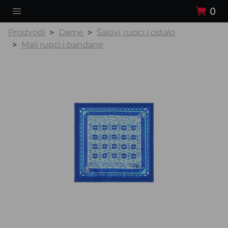
0
Proizvodi
Dame
Šalovi, rupci i ostalo
Mali rupci i bandane