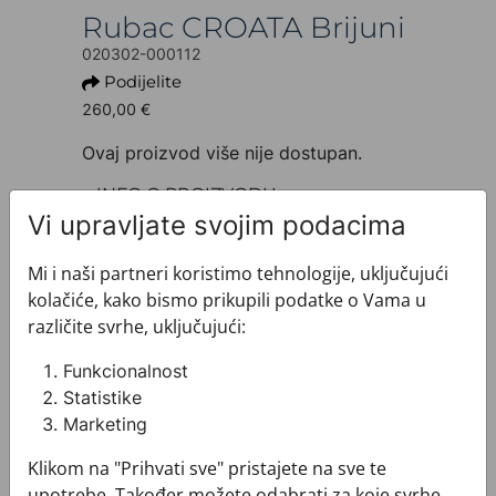
Rubac CROATA Brijuni
020302-000112
Podijelite
260,00 €
Ovaj proizvod više nije dostupan.
+ INFO O PROIZVODU
Dezen: Tematski
Vi upravljate svojim podacima
Model: Limitirana serija
Motiv: Pleter
Mi i naši partneri koristimo tehnologije, uključujući
Proizvod: Rubac
kolačiće, kako bismo prikupili podatke o Vama u
Veličina: 135 x 135 cm
različite svrhe, uključujući:
Brand: CROATA
Sirovinski sastav : Svila 100%
Funkcionalnost
+ MATERIJAL I ODRŽAVANJE
Statistike
+ DOSTAVA
Marketing
+ PLAĆANJE
Klikom na "Prihvati sve" pristajete na sve te
+ POVRATI I ZAMJENE
upotrebe. Također možete odabrati za koje svrhe