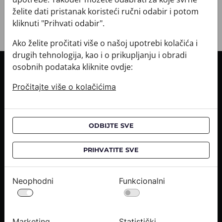
želite dati pristanak koristeći ručni odabir i potom
kliknuti "Prihvati odabir".
Ako želite pročitati više o našoj upotrebi kolačića i
drugih tehnologija, kao i o prikupljanju i obradi
osobnih podataka kliknite ovdje:
INFORMACIJE O KUPNJI
Pročitajte više o kolačićima
Informacije o dostavi
Informacije o kupnji
CROATA saloni
ODBIJTE SVE
O NAMA
PRIHVATITE SVE
Kontaktirajte nas
Upiti medija
Neophodni
Funkcionalni
Karijere
PRAVNE OBAVIJESTI
Marketing
Statistički