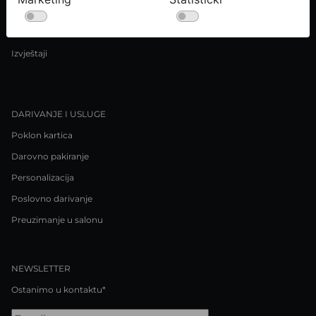
Uvjeti kupnje
Pravila o privatnosti / Kolačići
Izvještaji
DARIVANJE I USLUGE
Poklon kartica
Darovno pakiranje
Personalizacija
Poslovno darivanje
Preuzimanje u salonu
NEWSLETTER
Ostanimo u kontaktu*