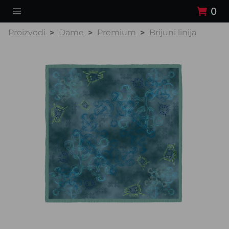
0
Proizvodi
Dame
Premium
Brijuni linija