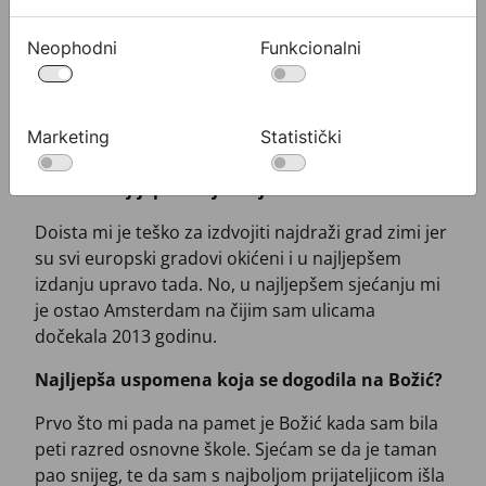
Koja ti je najdraža blagdanska pjesma?
Neophodni
Funkcionalni
Nemam najdražu blagdansku pjesmu, ali… imam
najdraži blagdanski film – Love Actually.
Marketing
Statistički
Izdvoji jedan grad koji si posjetila zimi, a da ti je
ostao u najljepšem sjećanju?
Doista mi je teško za izdvojiti najdraži grad zimi jer
su svi europski gradovi okićeni i u najljepšem
izdanju upravo tada. No, u najljepšem sjećanju mi
je ostao Amsterdam na čijim sam ulicama
dočekala 2013 godinu.
Najljepša uspomena koja se dogodila na Božić?
Prvo što mi pada na pamet je Božić kada sam bila
peti razred osnovne škole. Sjećam se da je taman
pao snijeg, te da sam s najboljom prijateljicom išla