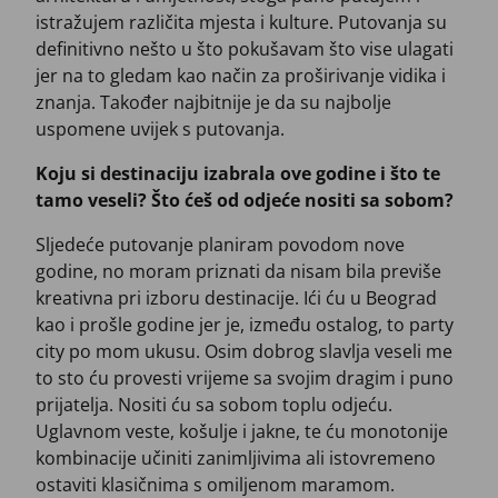
istražujem različita mjesta i kulture. Putovanja su
definitivno nešto u što pokušavam što vise ulagati
jer na to gledam kao način za proširivanje vidika i
znanja. Također najbitnije je da su najbolje
uspomene uvijek s putovanja.
Koju si destinaciju izabrala ove godine i što te
tamo veseli? Što ćeš od odjeće nositi sa sobom?
Sljedeće putovanje planiram povodom nove
godine, no moram priznati da nisam bila previše
kreativna pri izboru destinacije. Ići ću u Beograd
kao i prošle godine jer je, između ostalog, to party
city po mom ukusu. Osim dobrog slavlja veseli me
to sto ću provesti vrijeme sa svojim dragim i puno
prijatelja. Nositi ću sa sobom toplu odjeću.
Uglavnom veste, košulje i jakne, te ću monotonije
kombinacije učiniti zanimljivima ali istovremeno
ostaviti klasičnima s omiljenom maramom.