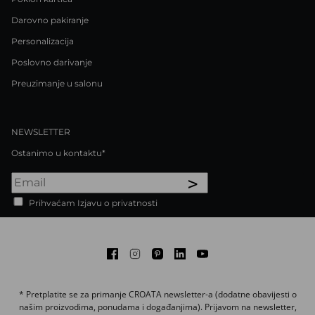
Darovno pakiranje
Personalizacija
Poslovno darivanje
Preuzimanje u salonu
NEWSLETTER
Ostanimo u kontaktu*
>
Prihvaćam Izjavu o privatnosti
Facebook
Instagram
Pinterest
LinkedIn
Youtube
* Pretplatite se za primanje CROATA newsletter-a (dodatne obavijesti o
našim proizvodima, ponudama i događanjima). Prijavom na newsletter,