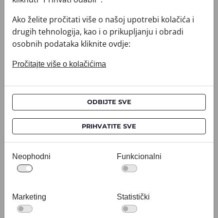
Dostavu vrši GLS – 30 €.
Ako želite pročitati više o našoj upotrebi kolačića i
Ostatak svijeta
drugih tehnologija, kao i o prikupljanju i obradi
Dostavu vrši FedEx – 30 $.
osobnih podataka kliknite ovdje:
Vrijeme dostave za narudžbe do
Pročitajte više o kolačićima
12:00h:
Hrvatska: sljedeći radni dan
Europa: 4–7 radna dana
ODBIJTE SVE
Svijet: 5–8 radna dana
PRIHVATITE SVE
Narudžbe nakon 12:00h produžuju
tranzitno vrijeme za 1 radni dan.
Neophodni
Funkcionalni
Prigovori i reklamacije
Sve reklamacije i prigovore šaljite na
Marketing
Statistički
web@croata.hr
ili poštom na