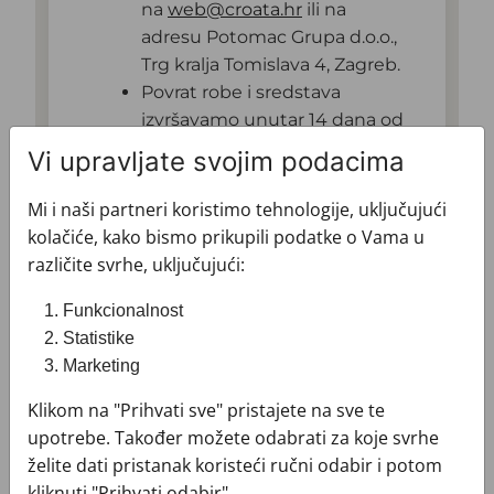
na
web@croata.hr
ili na
adresu Potomac Grupa d.o.o.,
Trg kralja Tomislava 4, Zagreb.
Povrat robe i sredstava
izvršavamo unutar 14 dana od
zaprimanja vaše odluke.
Vi upravljate svojim podacima
Troškove povrata snosi kupac.
Mi i naši partneri koristimo tehnologije, uključujući
Dostava i uvjeti dostave
kolačiće, kako bismo prikupili podatke o Vama u
različite svrhe, uključujući:
Hrvatska
Funkcionalnost
Statistike
Dostavu vrši DPD – besplatno i uz
Marketing
mogućnost plaćanja pouzećem bez
dodatne naknade.
Klikom na "Prihvati sve" pristajete na sve te
upotrebe. Također možete odabrati za koje svrhe
Europska unija
želite dati pristanak koristeći ručni odabir i potom
kliknuti "Prihvati odabir".