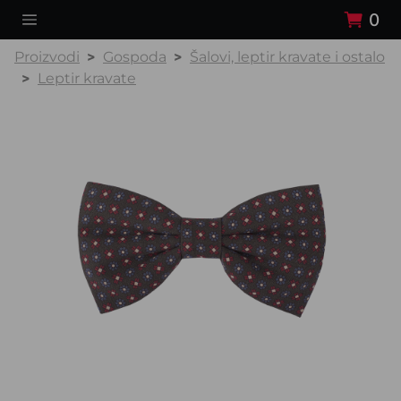
0
Proizvodi
Gospoda
Šalovi, leptir kravate i ostalo
Leptir kravate