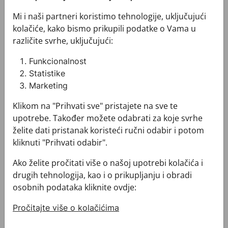
Mi i naši partneri koristimo tehnologije, uključujući
kolačiće, kako bismo prikupili podatke o Vama u
različite svrhe, uključujući:
Šal CROATA Dubrovnik
Šal CROATA Dubrovnik
033020-000013
033020-000020
Funkcionalnost
400,00 €
400,00 €
Statistike
Marketing
Klikom na "Prihvati sve" pristajete na sve te
Leptir kravata CROATA "4"
upotrebe. Također možete odabrati za koje svrhe
želite dati pristanak koristeći ručni odabir i potom
kliknuti "Prihvati odabir".
Ako želite pročitati više o našoj upotrebi kolačića i
drugih tehnologija, kao i o prikupljanju i obradi
osobnih podataka kliknite ovdje:
Pročitajte više o kolačićima
Leptir kravata CROATA "4"
050103-000028