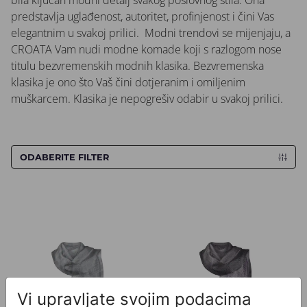
bila ključan modni detalj svakog poslovnog stila. Ona
predstavlja uglađenost, autoritet, profinjenost i čini Vas
elegantnim u svakoj prilici. Modni trendovi se mijenjaju, a
CROATA Vam nudi modne komade koji s razlogom nose
titulu bezvremenskih modnih klasika. Bezvremenska
klasika je ono što Vaš čini dotjeranim i omiljenim
muškarcem. Klasika je nepogrešiv odabir u svakoj prilici.
ODABERITE FILTER
Šal CROATA Dubrovnik
Šal CROATA Dubrovnik
Vi upravljate svojim podacima