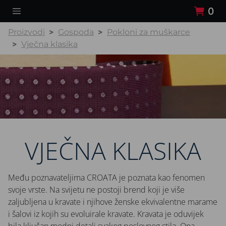
0
Proizvodi
Gospoda
Pokloni za muškarce
Vječna klasika
VJEČNA KLASIKA
Među poznavateljima CROATA je poznata kao fenomen
svoje vrste. Na svijetu ne postoji brend koji je više
zaljubljena u kravate i njihove ženske ekvivalentne marame
i šalovi iz kojih su evoluirale kravate. Kravata je oduvijek