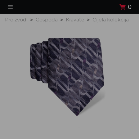
0
Proizvodi
Gospoda
Kravate
Cijela kolekcija