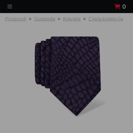
0
Proizvodi
Gospoda
Kravate
Cijela kolekcija