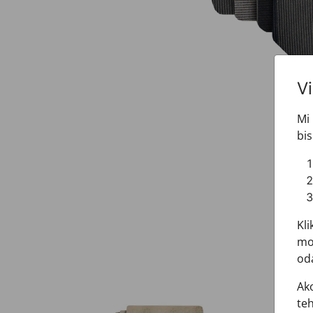
V
Mi 
bis
Kli
mož
oda
Ako
teh