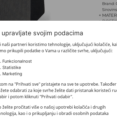
Brand:
Sirovins
+ MATER
+ DOSTA
+ PLAĆA
i upravljate svojim podacima
+ POVRA
i naši partneri koristimo tehnologije, uključujući kolačiće, k
mo prikupili podatke o Vama u različite svrhe, uključujući:
Funkcionalnost
Statistike
Marketing
kom na "Prihvati sve" pristajete na sve te upotrebe. Također
ete odabrati za koje svrhe želite dati pristanak koristeći ru
bir i potom kliknuti "Prihvati odabir".
Pogledajte i ovo
 želite pročitati više o našoj upotrebi kolačića i drugih
nologija, kao i o prikupljanju i obradi osobnih podataka