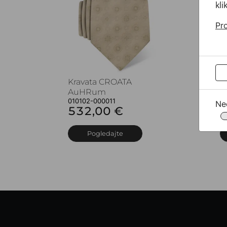
kli
Pro
Kravata CROATA
K
AuHRum
A
010102-000011
0
Ne
532,00 €
5
Pogledajte