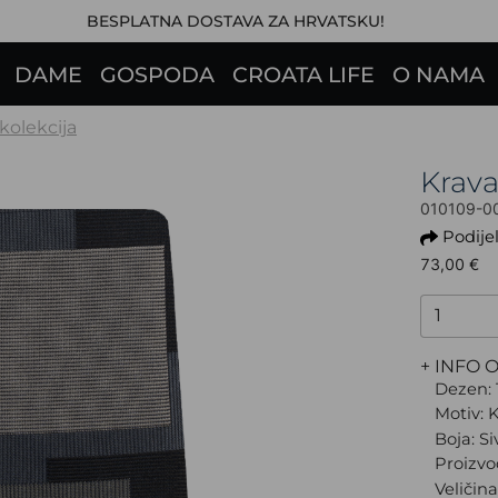
BESPLATNA DOSTAVA ZA HRVATSKU!
DAME
GOSPODA
CROATA LIFE
O NAMA
 kolekcija
Krav
010109-0
Podijel
73,00 €
+ INFO 
Dezen: 
Motiv: 
Boja: Si
Proizvo
Veličin