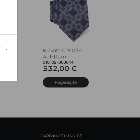
Kravata CROATA
AuHRum
010102-000044
532,00 €
Pogledajte
DARIVANJE I USLUGE