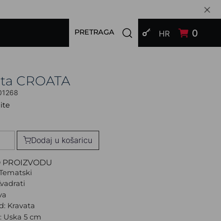
PRIJAVI SE
Open search modal
0
PRETRAGA
HR
ata CROATA
01268
ite
Dodaj u košaricu
O PROIZVODU
Tematski
Kvadrati
va
d: Kravata
a: Uska 5 cm