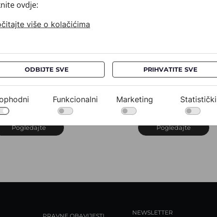
knite ovdje:
čitajte više o kolačićima
ODBIJTE SVE
PRIHVATITE SVE
ravata CROATA
Kravata CROATA
uHRum
AuHRum
10102-000012
010102-000040
ophodni
Funkcionalni
Marketing
Statistički
32,00 €
532,00 €
Pogledajte
Pogledajte
NEWSLETTER
PRAVNE OBAVIJESTI