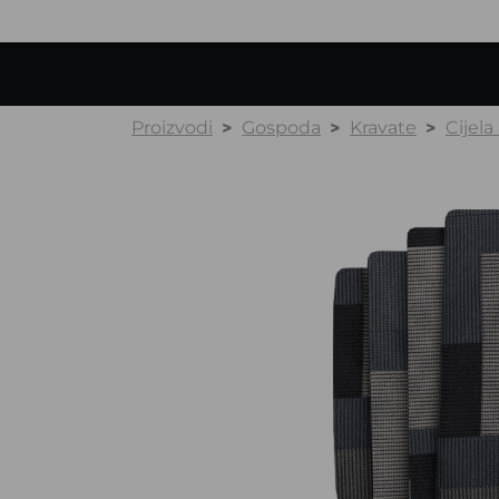
Proizvodi
Gospoda
Kravate
Cijela