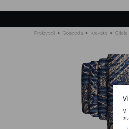
Proizvodi
Gospoda
Kravate
Cijela
V
Mi 
bis