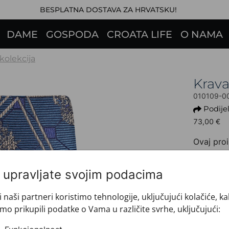
BESPLATNA DOSTAVA ZA HRVATSKU!
DAME
GOSPODA
CROATA LIFE
O NAMA
 kolekcija
Krav
010109-0
Podijel
73,00 €
Ovaj proi
+ INFO 
Dezen: 
i upravljate svojim podacima
Motiv: 
Boja: Pe
i naši partneri koristimo tehnologije, uključujući kolačiće, k
Proizvo
mo prikupili podatke o Vama u različite svrhe, uključujući:
Veličin
Brand: