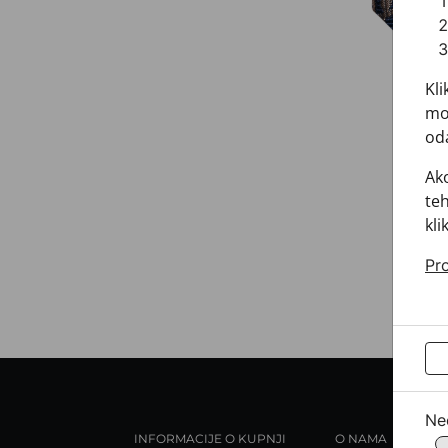
Kli
mož
oda
Ako
teh
kli
Pro
Ne
INFORMACIJE O KUPNJI
O NAMA