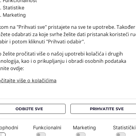
Funkcionalnost
Sirovins
Statistike
+ MATER
Marketing
+ DOSTA
kom na "Prihvati sve" pristajete na sve te upotrebe. Također
+ PLAĆA
ete odabrati za koje svrhe želite dati pristanak koristeći ru
+ POVRA
bir i potom kliknuti "Prihvati odabir".
 želite pročitati više o našoj upotrebi kolačića i drugih
nologija, kao i o prikupljanju i obradi osobnih podataka
knite ovdje:
čitajte više o kolačićima
ODBIJTE SVE
PRIHVATITE SVE
ophodni
Funkcionalni
Marketing
Statistički
NEWSLETTER
PRAVNE OBAVIJESTI