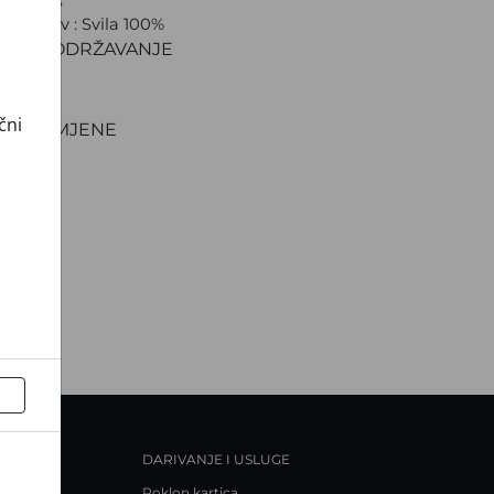
ki sastav : Svila 100%
IJAL I ODRŽAVANJE
VA
NJE
čni
TI I ZAMJENE
DARIVANJE I USLUGE
Poklon kartica