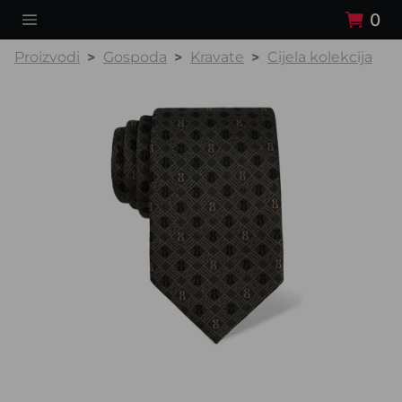
0
Proizvodi
Gospoda
Kravate
Cijela kolekcija