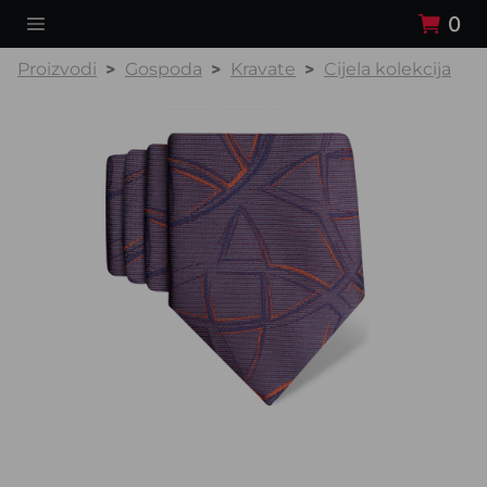
0
Proizvodi
Gospoda
Kravate
Cijela kolekcija