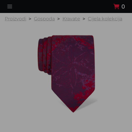
0
Proizvodi
Gospoda
Kravate
Cijela kolekcija