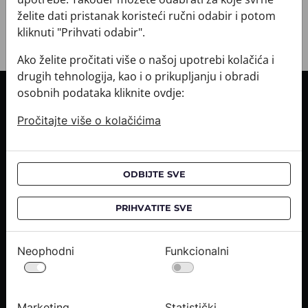
želite dati pristanak koristeći ručni odabir i potom
kliknuti "Prihvati odabir".
Ako želite pročitati više o našoj upotrebi kolačića i
drugih tehnologija, kao i o prikupljanju i obradi
osobnih podataka kliknite ovdje:
INFORMACIJE O KUPNJI
Pročitajte više o kolačićima
Informacije o dostavi
Informacije o kupnji
CROATA saloni
ODBIJTE SVE
O NAMA
PRIHVATITE SVE
Kontaktirajte nas
Upiti medija
Neophodni
Funkcionalni
Karijere
PRAVNE OBAVIJESTI
Marketing
Statistički