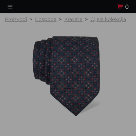
0
Proizvodi
Gospoda
Kravate
Cijela kolekcija