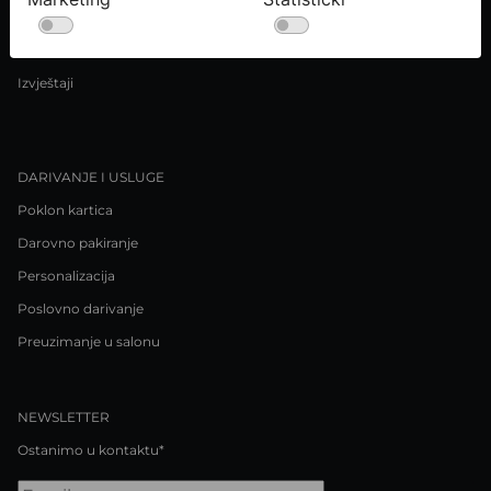
Uvjeti kupnje
Pravila o privatnosti / Kolačići
Izvještaji
DARIVANJE I USLUGE
Poklon kartica
Darovno pakiranje
Personalizacija
Poslovno darivanje
Preuzimanje u salonu
NEWSLETTER
Ostanimo u kontaktu*