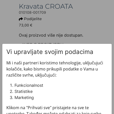
Kravata CROATA
010108-001709
Podijelite
73,00 €
Ovaj proizvod više nije dostupan.
+ INFO O PROIZVODU
Dezen: Tematski
Vi upravljate svojim podacima
Motiv: Kvadrati
Boja: Plava
Mi i naši partneri koristimo tehnologije, uključujući
Proizvod: Kravata
kolačiće, kako bismo prikupili podatke o Vama u
Veličina: Uska 7 cm
različite svrhe, uključujući:
Brand: CROATA
Sirovinski sastav : Svila 100%
Funkcionalnost
+ MATERIJAL I ODRŽAVANJE
Statistike
+ DOSTAVA
Marketing
+ PLAĆANJE
Klikom na "Prihvati sve" pristajete na sve te
+ POVRATI I ZAMJENE
upotrebe. Također možete odabrati za koje svrhe