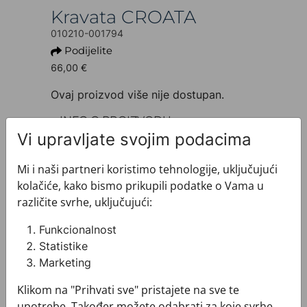
Kravata CROATA
010210-001794
Podijelite
66,00 €
Ovaj proizvod više nije dostupan.
+ INFO O PROIZVODU
Dezen: Klasični
Vi upravljate svojim podacima
Motiv: Sitni uzorak
Boja: Ljubičasta
Mi i naši partneri koristimo tehnologije, uključujući
Proizvod: Kravata
kolačiće, kako bismo prikupili podatke o Vama u
Veličina: Uska 7 cm
različite svrhe, uključujući:
Brand: CROATA
Sirovinski sastav : Svila 100%
Funkcionalnost
+ MATERIJAL I ODRŽAVANJE
Statistike
+ DOSTAVA
Marketing
+ PLAĆANJE
Klikom na "Prihvati sve" pristajete na sve te
+ POVRATI I ZAMJENE
upotrebe. Također možete odabrati za koje svrhe