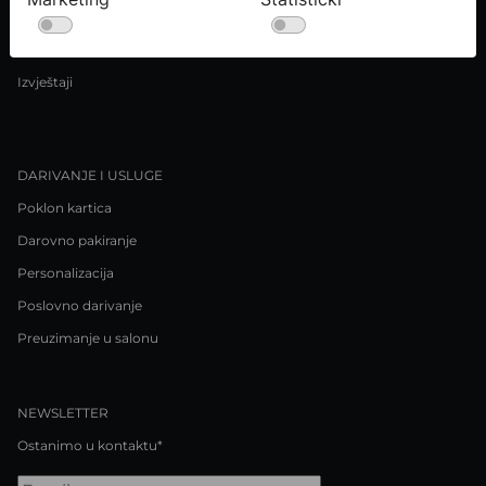
Uvjeti kupnje
Pravila o privatnosti / Kolačići
Izvještaji
DARIVANJE I USLUGE
Poklon kartica
Darovno pakiranje
Personalizacija
Poslovno darivanje
Preuzimanje u salonu
NEWSLETTER
Ostanimo u kontaktu*