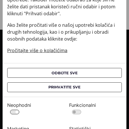
želite dati pristanak koristeći ručni odabir i potom
kliknuti "Prihvati odabir".
Ako želite pročitati više o našoj upotrebi kolačića i
drugih tehnologija, kao i o prikupljanju i obradi
osobnih podataka kliknite ovdje:
INFORMACIJE O KUPNJI
Pročitajte više o kolačićima
Informacije o dostavi
Informacije o kupnji
CROATA saloni
ODBIJTE SVE
O NAMA
PRIHVATITE SVE
Kontaktirajte nas
Upiti medija
Neophodni
Funkcionalni
Karijere
PRAVNE OBAVIJESTI
Marketing
Statistički