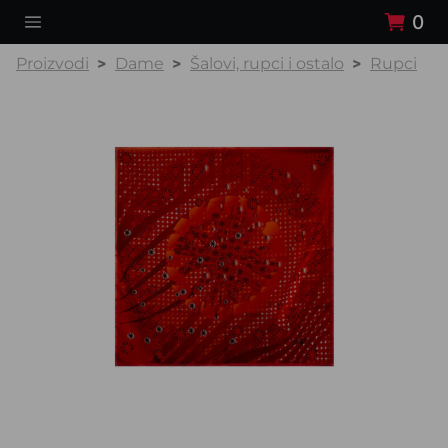
0
Proizvodi
Dame
Šalovi, rupci i ostalo
Rupci