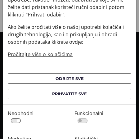
želite dati pristanak koristeći ručni odabir i potom
kliknuti "Prihvati odabir".
Ako želite pročitati više o našoj upotrebi kolačića i
drugih tehnologija, kao i o prikupljanju i obradi
osobnih podataka kliknite ovdje:
INFORMACIJE O KUPNJI
Pročitajte više o kolačićima
Informacije o dostavi
Informacije o kupnji
CROATA saloni
ODBIJTE SVE
O NAMA
PRIHVATITE SVE
Kontaktirajte nas
Upiti medija
Neophodni
Funkcionalni
Karijere
PRAVNE OBAVIJESTI
Marketing
Statistički