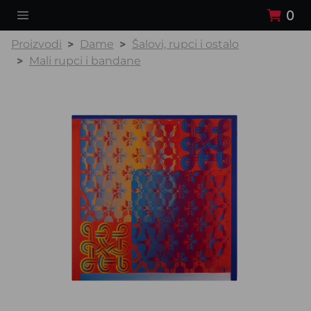
0
Proizvodi
Dame
Šalovi, rupci i ostalo
Mali rupci i bandane