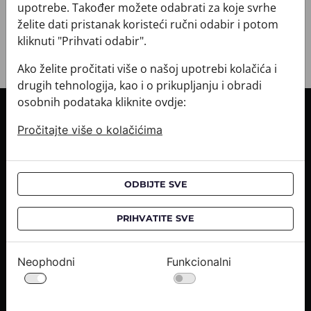
+ POVRATI I ZAMJENE
upotrebe. Također možete odabrati za koje svrhe
želite dati pristanak koristeći ručni odabir i potom
kliknuti "Prihvati odabir".
Ako želite pročitati više o našoj upotrebi kolačića i
drugih tehnologija, kao i o prikupljanju i obradi
osobnih podataka kliknite ovdje:
INFORMACIJE O KUPNJI
Pročitajte više o kolačićima
Informacije o dostavi
Informacije o kupnji
CROATA saloni
ODBIJTE SVE
O NAMA
PRIHVATITE SVE
Kontaktirajte nas
Upiti medija
Neophodni
Funkcionalni
Karijere