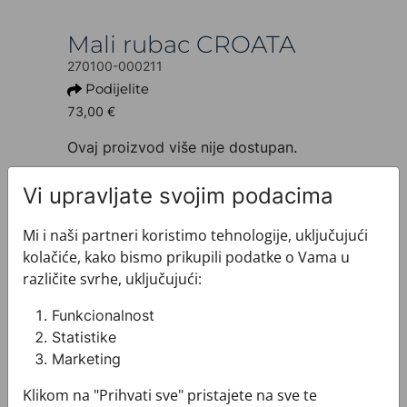
Mali rubac CROATA
270100-000211
Podijelite
73,00 €
Ovaj proizvod više nije dostupan.
+ INFO O PROIZVODU
Vi upravljate svojim podacima
Dezen: Tematski
Motiv: Pleter
Mi i naši partneri koristimo tehnologije, uključujući
Boja: Plava
kolačiće, kako bismo prikupili podatke o Vama u
Proizvod: Mali rubac
različite svrhe, uključujući:
Veličina: 67 x 67 cm
Brand: CROATA
Funkcionalnost
Sirovinski sastav : Svila 100%
Statistike
+ MATERIJAL I ODRŽAVANJE
Marketing
+ DOSTAVA
+ PLAĆANJE
Klikom na "Prihvati sve" pristajete na sve te