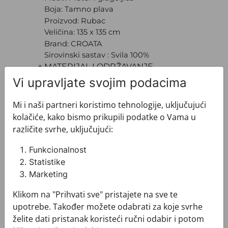
Boja: Tamno plava
Proizvod: Rubac
Veličina: 135 x 135 cm
Brand: CROATA
Sirovinski sastav : Svila 100%
+ MATERIJAL I ODRŽAVANJE
+ DOSTAVA
Vi upravljate svojim podacima
+ PLAĆANJE
+ POVRATI I ZAMJENE
Mi i naši partneri koristimo tehnologije, uključujući
kolačiće, kako bismo prikupili podatke o Vama u
različite svrhe, uključujući:
Funkcionalnost
Statistike
Marketing
Pogledajte i ovo
Klikom na "Prihvati sve" pristajete na sve te
upotrebe. Također možete odabrati za koje svrhe
želite dati pristanak koristeći ručni odabir i potom