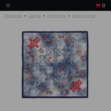
0
Proizvodi
Dame
Premium
Brijuni linija