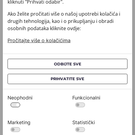
kliknuti "Prihvati odabir".
Ako želite pročitati više o našoj upotrebi kolačića i
drugih tehnologija, kao i o prikupljanju i obradi
osobnih podataka kliknite ovdje:
Pročitajte više o kolačićima
ODBIJTE SVE
PRIHVATITE SVE
Rubac CROATA Brijuni
Rubac CRO
020302-000002
020302-000
260,00 €
260,0
Neophodni
Funkcionalni
Pogledajte
Marketing
Statistički