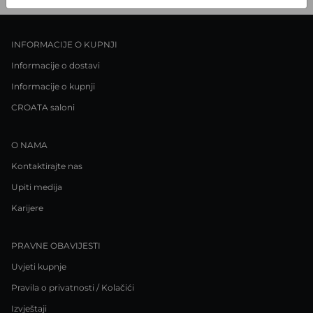
INFORMACIJE O KUPNJI
Informacije o dostavi
Informacije o kupnji
CROATA saloni
O NAMA
Kontaktirajte nas
Upiti medija
Karijere
PRAVNE OBAVIJESTI
Uvjeti kupnje
Pravila o privatnosti / Kolačići
Izvještaji