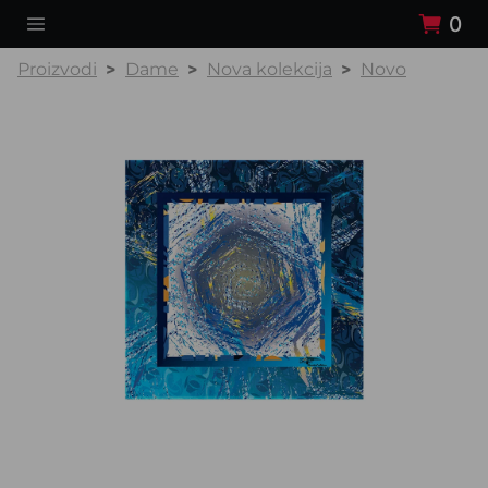
0
Proizvodi
Dame
Nova kolekcija
Novo