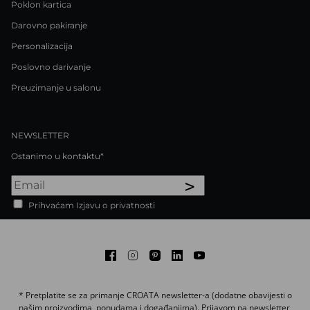
Poklon kartica
Darovno pakiranje
Personalizacija
Poslovno darivanje
Preuzimanje u salonu
NEWSLETTER
Ostanimo u kontaktu*
>
Prihvaćam Izjavu o privatnosti
Facebook
Instagram
Pinterest
LinkedIn
Youtube
* Pretplatite se za primanje CROATA newsletter-a (dodatne obavijesti o
našim proizvodima, ponudama i događanjima). Prijavom na newsletter,