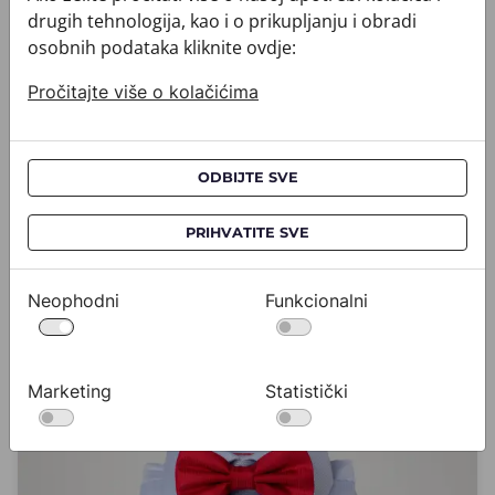
Zajedno oblikuju cjelinu koja prostoru i odjevnoj
drugih tehnologija, kao i o prikupljanju i obradi
kombinaciji daje suveren, promišljen i prepoznatljiv
osobnih podataka kliknite ovdje:
ritam.
Pročitajte više o kolačićima
DŽEPNI RUPČIĆI
CROATA KRAVATE
IGLA ZA KRAVATU
ODBIJTE SVE
PRIHVATITE SVE
Neophodni
Funkcionalni
Marketing
Statistički