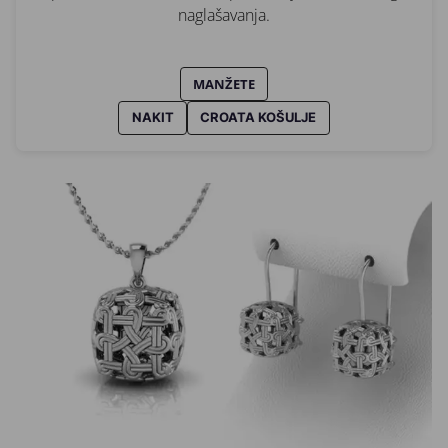
naglašavanja.
MANŽETE
NAKIT
CROATA KOŠULJE