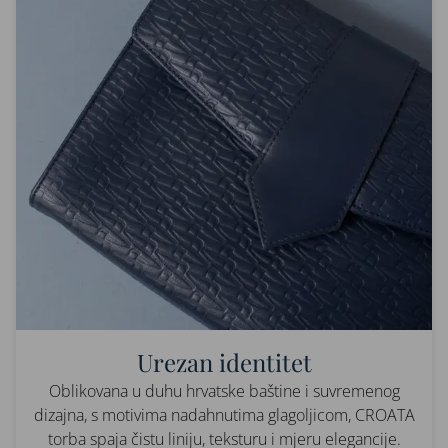
Urezan identitet
Oblikovana u duhu hrvatske baštine i suvremenog
dizajna, s motivima nadahnutima glagoljicom, CROATA
torba spaja čistu liniju, teksturu i mjeru elegancije.