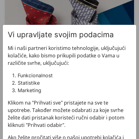
Vi upravljate svojim podacima
Mi i naši partneri koristimo tehnologije, uključujući
kolačiće, kako bismo prikupili podatke o Vama u
različite svrhe, uključujući:
Funkcionalnost
Statistike
Marketing
Klikom na "Prihvati sve" pristajete na sve te
upotrebe. Također možete odabrati za koje svrhe
U pokretu sklada
želite dati pristanak koristeći ručni odabir i potom
kliknuti "Prihvati odabir".
CROATA kravata i rupčić susreću se u igri svile, boje i
motiva, stvarajući dinamičan, ali uravnotežen naglasak.
Ako želite pročitati više o našoj upotrebi kolačića i