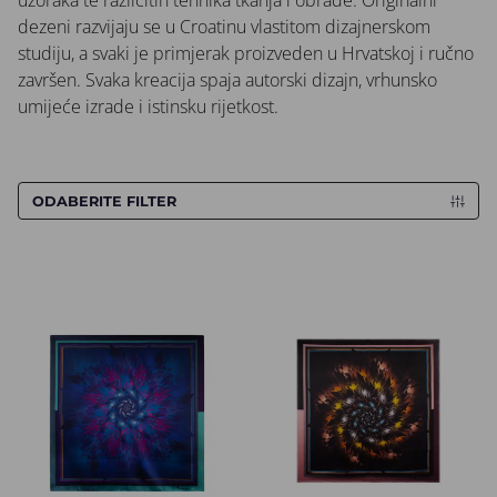
uzoraka te različitih tehnika tkanja i obrade. Originalni
dezeni razvijaju se u Croatinu vlastitom dizajnerskom
studiju, a svaki je primjerak proizveden u Hrvatskoj i ručno
završen. Svaka kreacija spaja autorski dizajn, vrhunsko
umijeće izrade i istinsku rijetkost.
ODABERITE FILTER
Rubac CROATA "8"
Rubac CROATA "8"