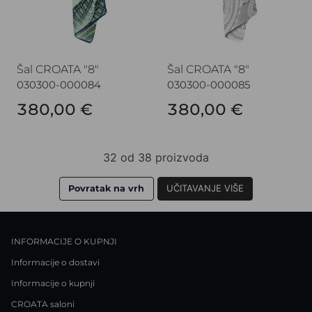
Šal CROATA "8"
Šal CROATA "8"
030300-000084
030300-000085
380,00 €
380,00 €
32 od 38 proizvoda
Povratak na vrh
UČITAVANJE VIŠE
INFORMACIJE O KUPNJI
Informacije o dostavi
Informacije o kupnji
CROATA saloni