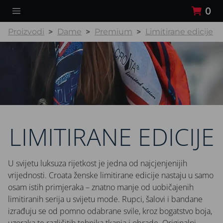
0
Proizvodi
Dame
Premium
Limitirane edicije
LIMITIRANE EDICIJE
U svijetu luksuza rijetkost je jedna od najcjenjenijih
vrijednosti. Croata ženske limitirane edicije nastaju u samo
osam istih primjeraka – znatno manje od uobičajenih
limitiranih serija u svijetu mode. Rupci, šalovi i bandane
izrađuju se od pomno odabrane svile, kroz bogatstvo boja,