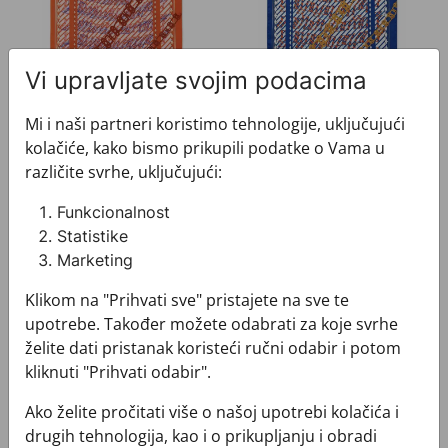
Vi upravljate svojim podacima
Mi i naši partneri koristimo tehnologije, uključujući
Rubac CROATA "8"
Rubac CROATA "8"
kolačiće, kako bismo prikupili podatke o Vama u
022000-000091
022000-000092
različite svrhe, uključujući:
380,00 €
380,00 €
Funkcionalnost
Statistike
Rubac CROATA "8"
Rubac CROATA "8"
Marketing
Klikom na "Prihvati sve" pristajete na sve te
upotrebe. Također možete odabrati za koje svrhe
želite dati pristanak koristeći ručni odabir i potom
kliknuti "Prihvati odabir".
Ako želite pročitati više o našoj upotrebi kolačića i
drugih tehnologija, kao i o prikupljanju i obradi