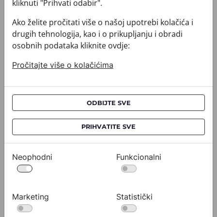
kliknuti "Prihvati odabir".
Ako želite pročitati više o našoj upotrebi kolačića i
drugih tehnologija, kao i o prikupljanju i obradi
osobnih podataka kliknite ovdje:
Pročitajte više o kolačićima
ODBIJTE SVE
PRIHVATITE SVE
Kravata CROATA AuHRum
Kravata 
010102-000012
010102-000
532,00 €
532,0
Neophodni
Funkcionalni
Pogledajte
Marketing
Statistički