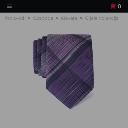
0
Proizvodi
Gospoda
Kravate
Cijela kolekcija