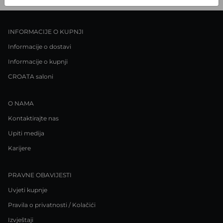
INFORMACIJE O KUPNJI
Informacije o dostavi
Informacije o kupnji
CROATA saloni
O NAMA
Kontaktirajte nas
Upiti medija
Karijere
PRAVNE OBAVIJESTI
Uvjeti kupnje
Pravila o privatnosti / Kolačići
Izvještaji