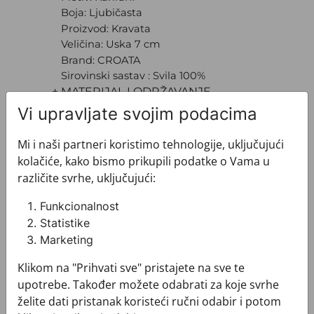
Boja: Ljubičasta
Proizvod: Kravata
Veličina: Uska 7 cm
Brand: CROATA
Sirovinski sastav : Svila 100%
+ MATERIJAL I ODRŽAVANJE
+ DOSTAVA
Vi upravljate svojim podacima
+ PLAĆANJE
+ POVRATI I ZAMJENE
Mi i naši partneri koristimo tehnologije, uključujući
kolačiće, kako bismo prikupili podatke o Vama u
različite svrhe, uključujući:
Funkcionalnost
Statistike
Marketing
Pogledajte i ovo
Klikom na "Prihvati sve" pristajete na sve te
upotrebe. Također možete odabrati za koje svrhe
želite dati pristanak koristeći ručni odabir i potom