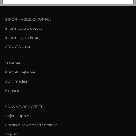
INFORMACIJE O KUPNJI
Informacije o dostavi
Informacije o kupnji
CROATA saloni
O NAMA
Kontaktirajte nas
Upiti medija
Karijere
PRAVNE OBAVIJESTI
Uvjeti kupnje
Pravila o privatnosti / Kolačići
Izvještaji