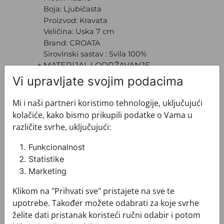
Boja: Ljubičasta
Proizvod: Kravata
Veličina: Uska 7 cm
Brand: CROATA
Sirovinski sastav : Svila 100%
+ MATERIJAL I ODRŽAVANJE
+ DOSTAVA
Vi upravljate svojim podacima
+ PLAĆANJE
+ POVRATI I ZAMJENE
Mi i naši partneri koristimo tehnologije, uključujući
kolačiće, kako bismo prikupili podatke o Vama u
različite svrhe, uključujući:
Funkcionalnost
Statistike
Marketing
Pogledajte i ovo
Klikom na "Prihvati sve" pristajete na sve te
upotrebe. Također možete odabrati za koje svrhe
želite dati pristanak koristeći ručni odabir i potom