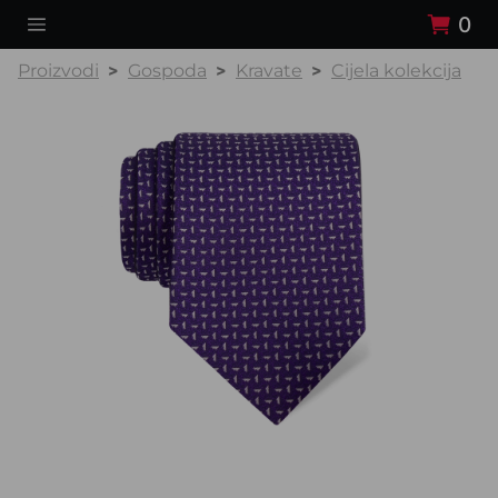
0
Proizvodi
Gospoda
Kravate
Cijela kolekcija