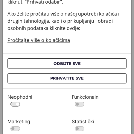
kliknuti "Prihvati odabir".
Ako želite pročitati više o našoj upotrebi kolačića i
drugih tehnologija, kao i o prikupljanju i obradi
osobnih podataka kliknite ovdje:
Pročitajte više o kolačićima
ODBIJTE SVE
PRIHVATITE SVE
Kravata CROATA AuHRum
Kravata 
010102-000011
010102-000
532,00 €
532,0
Neophodni
Funkcionalni
Pogledajte
Marketing
Statistički